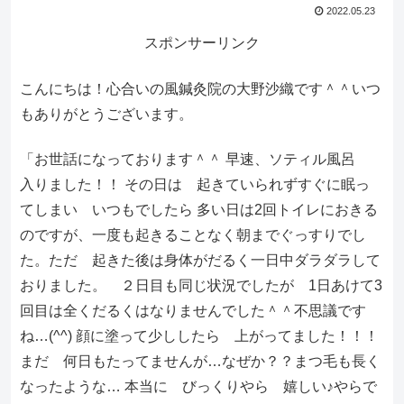
2022.05.23
スポンサーリンク
こんにちは！心合いの風鍼灸院の大野沙織です＾＾いつ
もありがとうございます。
「お世話になっております＾＾ 早速、ソティル風呂
入りました！！ その日は 起きていられずすぐに眠っ
てしまい いつもでしたら 多い日は2回トイレにおきる
のですが、一度も起きることなく朝までぐっすりでし
た。ただ 起きた後は身体がだるく一日中ダラダラして
おりました。 ２日目も同じ状況でしたが 1日あけて3
回目は全くだるくはなりませんでした＾＾不思議です
ね…(^^) 顔に塗って少ししたら 上がってました！！！
まだ 何日もたってませんが…なぜか？？まつ毛も長く
なったような… 本当に びっくりやら 嬉しい♪やらで