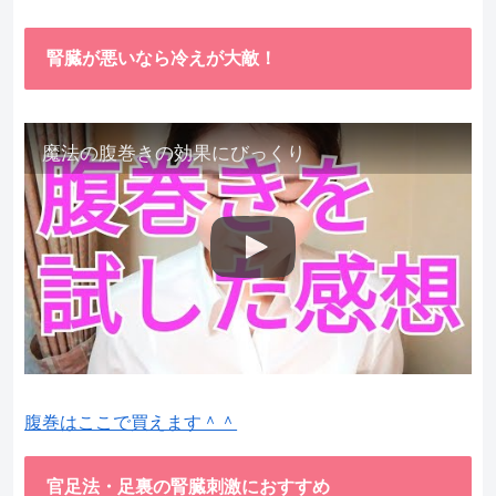
腎臓が悪いなら冷えが大敵！
魔法の腹巻きの効果にびっくり
腹巻はここで買えます＾＾
官足法・足裏の腎臓刺激におすすめ