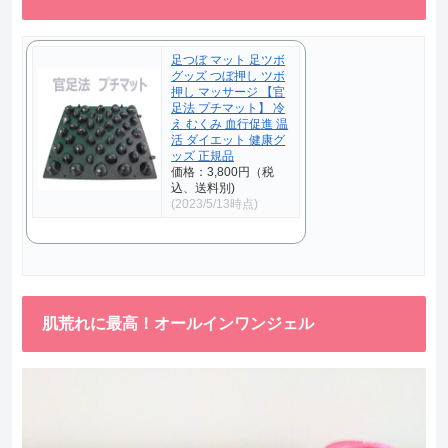
足つぼ マット 足ツボ
グッズ つぼ押し ツボ
押し マッサージ 【官
足法 プチマット】 冷
え むくみ 血行促進 温
活 ダイエット 健康グ
ッズ 正規品
価格：3,800円（税
込、送料別)
(2023/5/13時点)
肌荒れに最高！オールインワンジェル