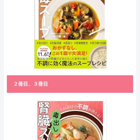
２冊目、３冊目