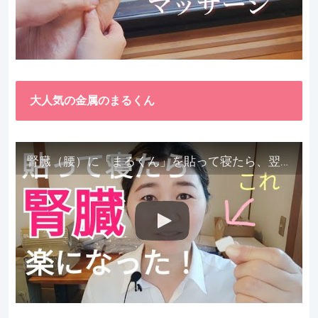
大人気の金属のまるくん
腎臓（腰）に「まるくん」を貼って寝たら、翌朝めちゃ楽でびっくりしました。腎臓叩いても痛くない！【お客様の声を試してみた】