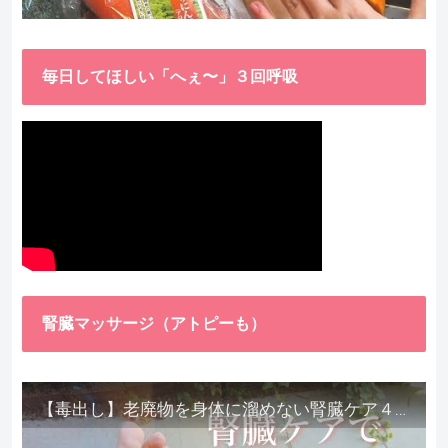
毎日してほしい「へぇ〜」３回呼吸
腎臓マッサージ（アトピーも）
【毒出し】老廃物を身体に溜めない腎臓ケア４種をご紹介します。