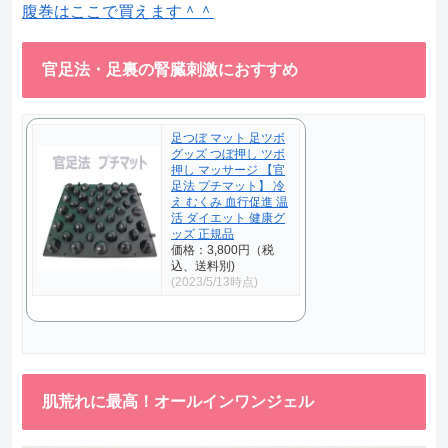
腹巻はここで買えます＾＾
官足法・足裏の腎臓刺激におすすめ
足つぼ マット 足ツボ
グッズ つぼ押し ツボ
押し マッサージ 【官
足法 プチマット】 冷
え むくみ 血行促進 温
活 ダイエット 健康グ
ッズ 正規品
価格：3,800円（税
込、送料別)
(2023/5/13時点)
肌荒れに最高！オールインワンジェル