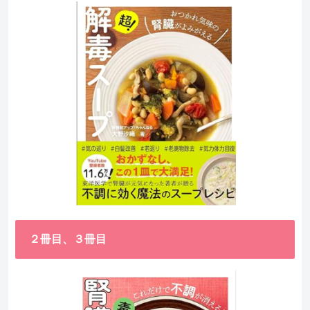
２冊目、３冊目