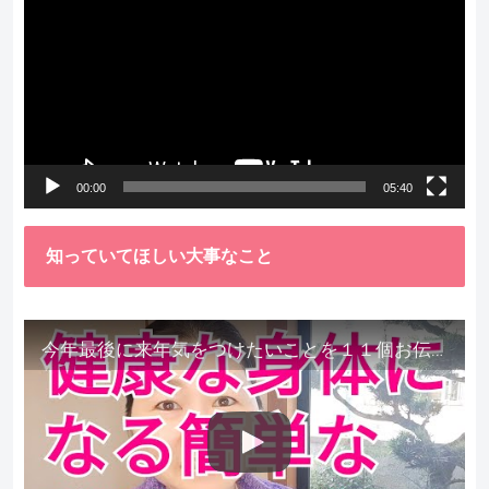
画
プ
レ
ー
ヤ
ー
00:00
05:40
知っていてほしい大事なこと
今年最後に来年気をつけたいことを１１個お伝えします。