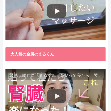
大人気の金属のまるくん
腎臓（腰）に「まるくん」を貼って寝たら、翌朝めちゃ楽でびっくりしました。腎臓叩いても痛くない！【お客様の声を試してみた】