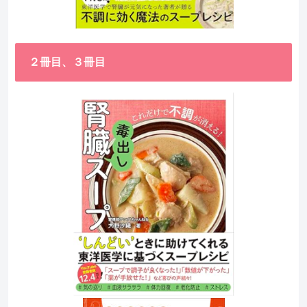
２冊目、３冊目