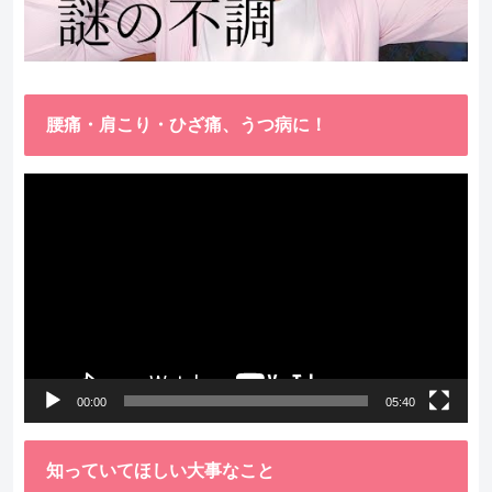
腰痛・肩こり・ひざ痛、うつ病に！
動
画
プ
レ
ー
ヤ
ー
00:00
05:40
知っていてほしい大事なこと