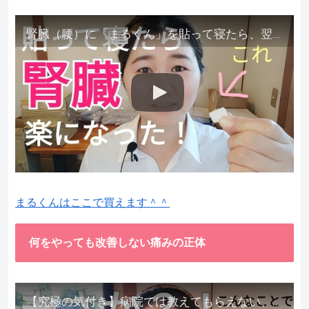
腎臓（腰）に「まるくん」を貼って寝たら、翌朝めちゃ楽でびっくりしました。腎臓叩いても痛くない！【お客様の声を試してみた】
まるくんはここで買えます＾＾
何をやっても改善しない痛みの正体
【究極の気付き】病院では教えてもらえない、その長年悩んできた痛み、症状、どうして治らないのか？痛みの正体、実際に今すぐ試して知ってほしい。