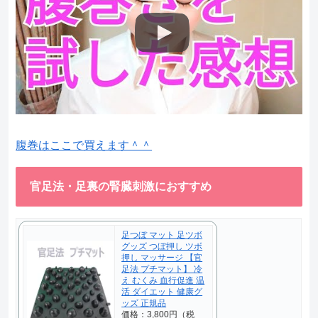
腹巻はここで買えます＾＾
官足法・足裏の腎臓刺激におすすめ
足つぼ マット 足ツボ
グッズ つぼ押し ツボ
押し マッサージ 【官
足法 プチマット】 冷
え むくみ 血行促進 温
活 ダイエット 健康グ
ッズ 正規品
価格：3,800円（税