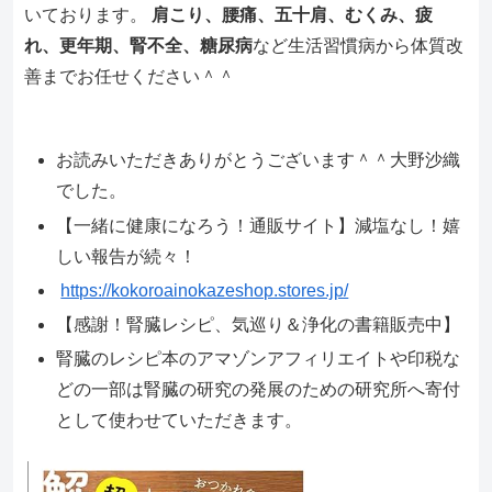
いております。
肩こり、腰痛、五十肩、むくみ、疲
れ、更年期、腎不全、糖尿病
など生活習慣病から体質改
善までお任せください＾＾
お読みいただきありがとうございます＾＾大野沙織
でした。
【一緒に健康になろう！通販サイト】減塩なし！嬉
しい報告が続々！
https://kokoroainokazeshop.stores.jp/
【感謝！腎臓レシピ、気巡り＆浄化の書籍販売中】
腎臓のレシピ本のアマゾンアフィリエイトや印税な
どの一部は腎臓の研究の発展のための研究所へ寄付
として使わせていただきます。