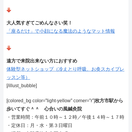
大人気すぎてごめんなさい笑！
「座るだけ」で小顔になる魔法のようなマット情報
遠方で来院出来ない方におすすめ
体験型ネットショップ（冷えとり呼吸、お灸スカイプレ
ッスン等）
[/illust_bubble]
[colored_bg color=”light‐yellow” corner=”r”]
枚方市駅から
歩いてすぐ＾＾ 心合いの風鍼灸院
・営業時間：午前１０時～１２時／午後１４時～１７時
・定休日：月・水・第３日曜日