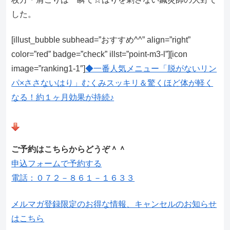
した。
[illust_bubble subhead=”おすすめ^^” align=”right”
color=”red” badge=”check” illst=”point-m3-l”][icon
image=”ranking1-1″]
◆一番人気メニュー「脱がないリン
パ×ささないはり」むくみスッキリ＆驚くほど体が軽く
なる！約１ヶ月効果が持続♪
ご予約はこちらからどうぞ＾＾
申込フォームで予約する
電話：０７２－８６１－１６３３
メルマガ登録限定のお得な情報、キャンセルのお知らせ
はこちら