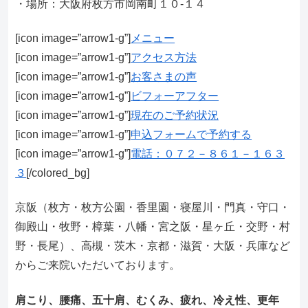
・場所：大阪府枚方市岡南町１０-１４
[icon image=”arrow1-g”]
メニュー
[icon image=”arrow1-g”]
アクセス方法
[icon image=”arrow1-g”]
お客さまの声
[icon image=”arrow1-g”]
ビフォーアフター
[icon image=”arrow1-g”]
現在のご予約状況
[icon image=”arrow1-g”]
申込フォームで予約する
[icon image=”arrow1-g”]
電話：０７２－８６１－１６３
３
[/colored_bg]
京阪（枚方・枚方公園・香里園・寝屋川・門真・守口・
御殿山・牧野・樟葉・八幡・宮之阪・星ヶ丘・交野・村
野・長尾）、高槻・茨木・京都・滋賀・大阪・兵庫など
からご来院いただいております。
肩こり、腰痛、五十肩、むくみ、疲れ、冷え性、更年