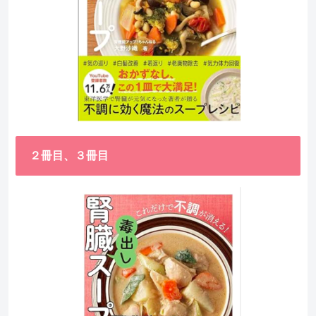
２冊目、３冊目