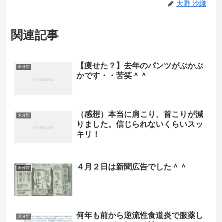
大野 沙織
関連記事
【痩せた？】去年のパンツがぶかぶ
未分類
かです・・苦笑＾＾
（感想）本当に肩こり、首こりが減
未分類
りました。信じられないくらいスッ
キリ！
４月２日は新聞広告でした＾＾
未分類
何年も前から逆流性食道炎で服薬し
未分類