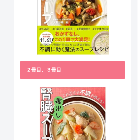
２冊目、３冊目