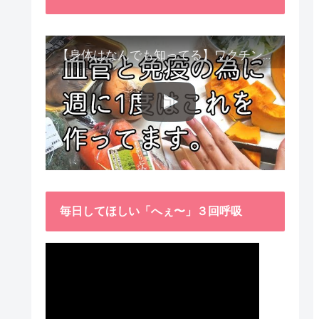
【身体はなんでも知ってる】ワクチン接種後、異常に食べたくなった野菜が細胞回復に貢献してくれました。
毎日してほしい「へぇ〜」３回呼吸