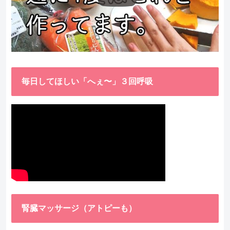
毎日してほしい「へぇ〜」３回呼吸
腎臓マッサージ（アトピーも）