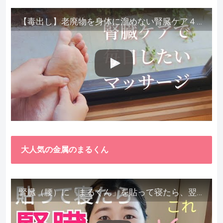
【毒出し】老廃物を身体に溜めない腎臓ケア４種をご紹介します。
大人気の金属のまるくん
腎臓（腰）に「まるくん」を貼って寝たら、翌朝めちゃ楽でびっくりしました。腎臓叩いても痛くない！【お客様の声を試してみた】