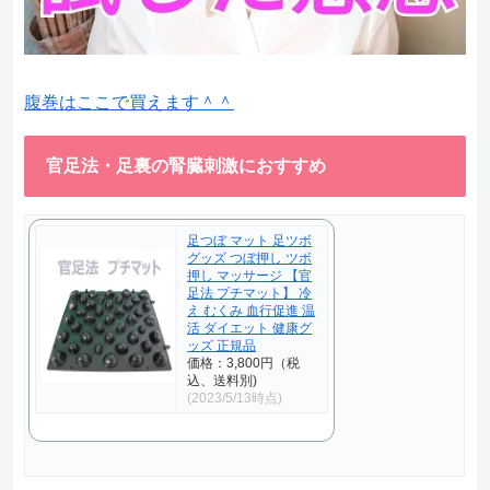
腹巻はここで買えます＾＾
官足法・足裏の腎臓刺激におすすめ
足つぼ マット 足ツボ
グッズ つぼ押し ツボ
押し マッサージ 【官
足法 プチマット】 冷
え むくみ 血行促進 温
活 ダイエット 健康グ
ッズ 正規品
価格：3,800円（税
込、送料別)
(2023/5/13時点)