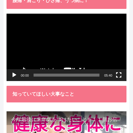
腰痛・肩こり・ひざ痛、うつ病に！
動
画
プ
レ
ー
ヤ
ー
00:00
05:40
知っていてほしい大事なこと
今年最後に来年気をつけたいことを１１個お伝えします。