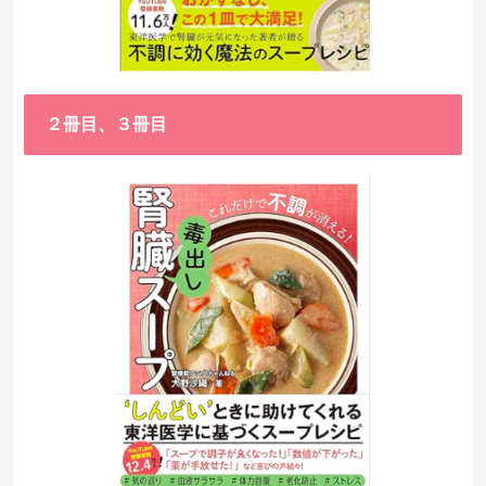
２冊目、３冊目