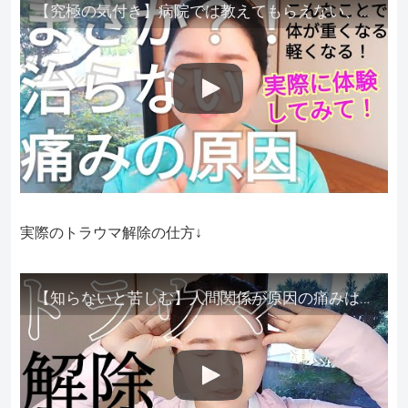
【究極の気付き】病院では教えてもらえない、その長年悩んできた痛み、症状、どうして治らないのか？痛みの正体、実際に今すぐ試して知ってほしい。
実際のトラウマ解除の仕方↓
【知らないと苦しむ】人間関係が原因の痛みはトラウマ解除が必須。病院に行っても原因不明で治らない不調はこれをしてからケアしてみてください。