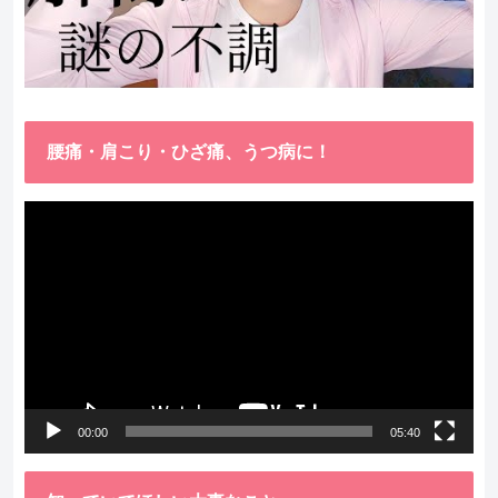
腰痛・肩こり・ひざ痛、うつ病に！
動
画
プ
レ
ー
ヤ
ー
00:00
05:40