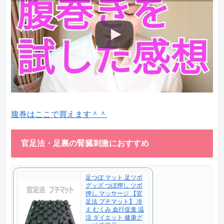
腹巻はここで買えます＾＾
官足法・足裏の腎臓刺激におすすめ
足つぼ マット 足ツボ
グッズ つぼ押し ツボ
押し マッサージ 【官
足法 プチマット】 冷
え むくみ 血行促進 温
活 ダイエット 健康グ