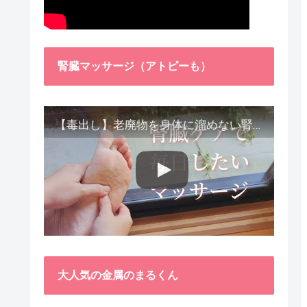
腎臓マッサージ（アトピーも）
【毒出し】老廃物を身体に溜めない腎臓ケア４種をご紹介します。
大人気の金属のまるくん