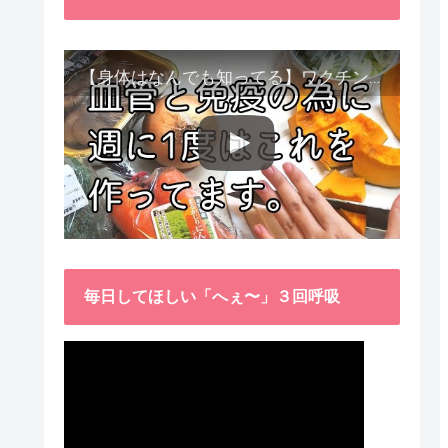
【身体はなんでも知ってる】ワクチン接種後、異常に食べたくなった野菜が細胞回復に貢献してくれました。
毎日してほしい「へぇ〜」３回呼吸