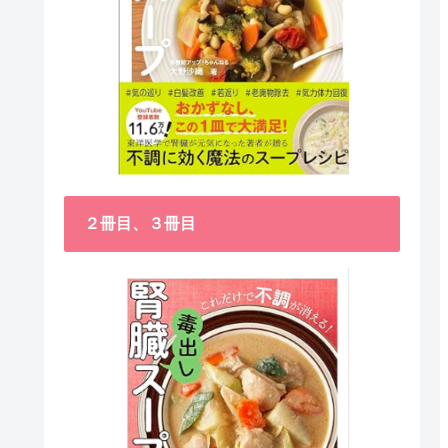
２冊目、３冊目