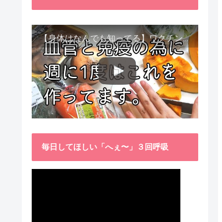
【身体はなんでも知ってる】ワクチン接種後、異常に食べたくなった野菜が細胞回復に貢献してくれました。
毎日してほしい「へぇ〜」３回呼吸