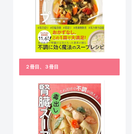
２冊目、３冊目