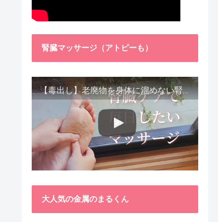
腎臓マッサージ（アトピーも）
【毒出し】老廃物を身体に溜めない腎臓ケア４種をご紹介します。
大人気の金属のまるくん