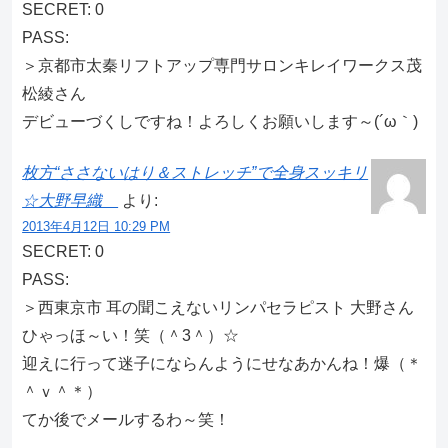
SECRET: 0
PASS:
＞京都市太秦リフトアップ専門サロンキレイワークス茂
松綾さん
デビューづくしですね！よろしくお願いします～(´ω｀)
枚方“ささないはり＆ストレッチ”で全身スッキリ
☆大野早織
より:
2013年4月12日 10:29 PM
SECRET: 0
PASS:
＞西東京市 耳の聞こえないリンパセラピスト 大野さん
ひゃっほ～い！笑（＾3＾）☆
迎えに行って迷子にならんようにせなあかんね！爆（＊
＾ｖ＾＊）
てか後でメールするわ～笑！