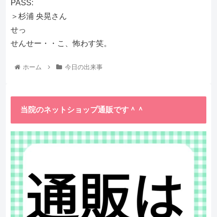
PASS:
＞杉浦 央晃さん
せっ
せんせー・・こ、怖わす笑。
ホーム
今日の出来事
当院のネットショップ通販です＾＾