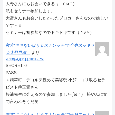
大野さんにもお会いできるぅ！(´ω｀)
私もセミナー参加します。
大野さんもお会いしたかったブロガーさんなので嬉しい
です～☆
セミナーは初参加なのでドキドキです（＾ν＾）
枚方“ささないはり＆ストレッチ”で全身スッキリ
☆大野早織
より:
2013年4月11日 10:06 PM
SECRET: 0
PASS:
＞精華町 デコルテ緩めて美姿勢 小顔 コリ取るセラ
ピスト@玉置さん
杉浦先生に会えるので参加しました(´ω｀)←松やんに文
句言われそうだ笑
枚方“ささないはり＆ストレッチ”で全身スッキリ