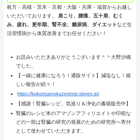
枚方・高槻・茨木・京都・大阪・兵庫・滋賀からお越し
いただいております。
肩こり、腰痛、五十肩、むく
み、疲れ、更年期、腎不全、糖尿病、ダイエット
など生
活習慣病から体質改善までお任せください！
お読みいただきありがとうございます＾＾大野沙織
でした。
【一緒に健康になろう！通販サイト】減塩なし！嬉
しい報告が続々！
https://kokoroainokazeshop.stores.jp/
【感謝！腎臓レシピ、気巡り＆浄化の書籍販売中】
腎臓のレシピ本のアマゾンアフィリエイトや印税な
どの一部は腎臓の研究の発展のための研究所へ寄付
として使わせていただきます。