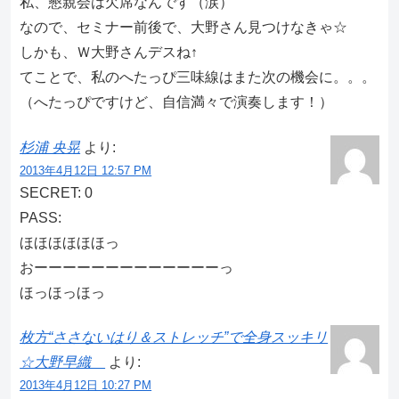
私、懇親会は欠席なんです（涙）
なので、セミナー前後で、大野さん見つけなきゃ☆
しかも、Ｗ大野さんデスね↑
てことで、私のへたっぴ三味線はまた次の機会に。。。
（へたっぴですけど、自信満々で演奏します！）
杉浦 央晃
より:
2013年4月12日 12:57 PM
SECRET: 0
PASS:
ほほほほほほっ
おーーーーーーーーーーーーーっ
ほっほっほっ
枚方“ささないはり＆ストレッチ”で全身スッキリ
☆大野早織
より:
2013年4月12日 10:27 PM