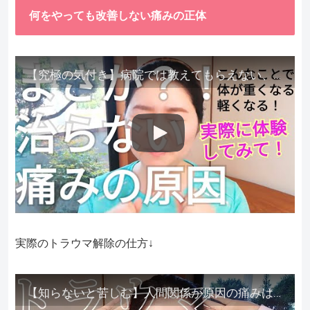
何をやっても改善しない痛みの正体
【究極の気付き】病院では教えてもらえない、その長年悩んできた痛み、症状、どうして治らないのか？痛みの正体、実際に今すぐ試して知ってほしい。
実際のトラウマ解除の仕方↓
【知らないと苦しむ】人間関係が原因の痛みはトラウマ解除が必須。病院に行っても原因不明で治らない不調はこれをしてからケアしてみてください。