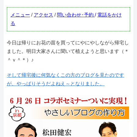
メニュー
/
アクセス
/
問い合わせ･予約
/
電話をかけ
る
今日は帰りにお花の苗を買ってにやにやしながら帰宅し
ました。明日大家さんに聞いて植えようと思います（＊
＾ｖ＾＊）♪
そして帰宅後に何気なくこの方のブログを見たのです
が、やっぱりそうだよねえ～となりました。