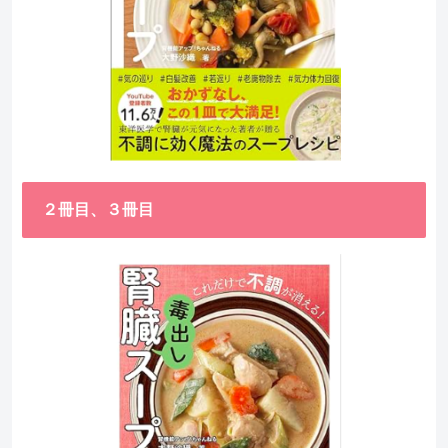
２冊目、３冊目