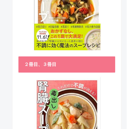
２冊目、３冊目