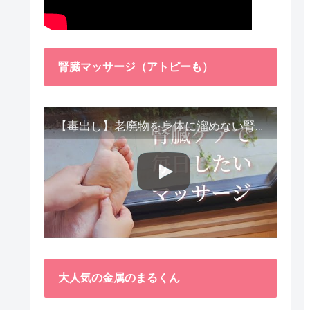
腎臓マッサージ（アトピーも）
【毒出し】老廃物を身体に溜めない腎臓ケア４種をご紹介します。
大人気の金属のまるくん