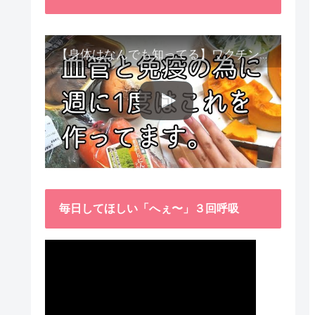
【身体はなんでも知ってる】ワクチン接種後、異常に食べたくなった野菜が細胞回復に貢献してくれました。
毎日してほしい「へぇ〜」３回呼吸