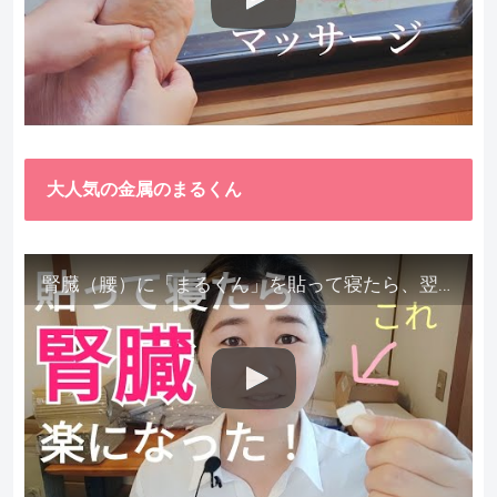
大人気の金属のまるくん
腎臓（腰）に「まるくん」を貼って寝たら、翌朝めちゃ楽でびっくりしました。腎臓叩いても痛くない！【お客様の声を試してみた】