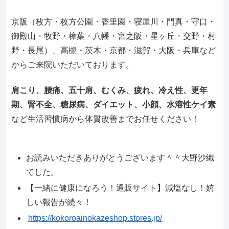
京阪（枚方・枚方公園・香里園・寝屋川・門真・守口・
御殿山・牧野・樟葉・八幡・宮之阪・星ヶ丘・交野・村
野・長尾）、高槻・茨木・京都・滋賀・大阪・兵庫など
からご来院いただいております。
肩こり、腰痛、五十肩、むくみ、疲れ、冷え性、更年
期、腎不全、糖尿病、ダイエット、小顔、水溶性ケイ素
など生活習慣病から体質改善までお任せください！
お読みいただきありがとうございます＾＾大野沙織
でした。
【一緒に健康になろう！通販サイト】減塩なし！嬉
しい報告が続々！
https://kokoroainokazeshop.stores.jp/