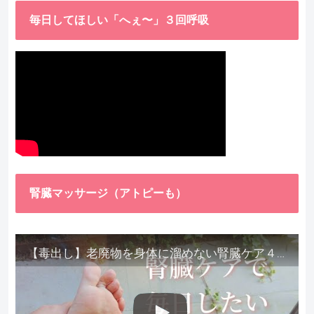
毎日してほしい「へぇ〜」３回呼吸
腎臓マッサージ（アトピーも）
【毒出し】老廃物を身体に溜めない腎臓ケア４種をご紹介します。