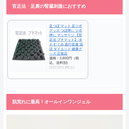
官足法・足裏の腎臓刺激におすすめ
足つぼ マット 足ツボ
グッズ つぼ押し ツボ
押し マッサージ 【官
足法 プチマット】 冷
え むくみ 血行促進 温
活 ダイエット 健康グ
ッズ 正規品
価格：3,800円（税
込、送料別)
(2023/5/13時点)
肌荒れに最高！オールインワンジェル