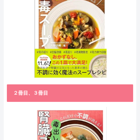
２冊目、３冊目