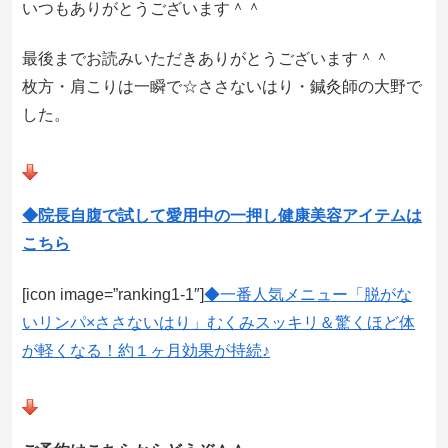
いつもありがとうございます＾＾
最後までお読みいただきありがとうございます＾＾
枚方・肩こりは一瞬で☆ささないはり・鍼灸師の大野で
した。
◆院長自腹で試して愛用中の一押し健康美容アイテムは
こちら
[icon image=”ranking1-1″]
◆一番人気メニュー「脱がな
いリンパ×ささないはり」むくみスッキリ＆驚くほど体
が軽くなる！約１ヶ月効果が持続♪