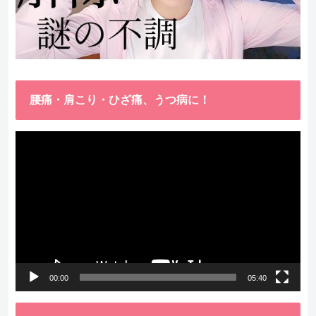
腰痛・肩こり・ひざ痛、うつ病に！
動
画
プ
レ
ー
ヤ
ー
00:00
05:40