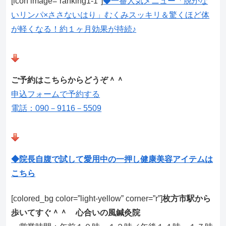
[icon image=”ranking1-1″]
◆一番人気メニュー「脱がな
いリンパ×ささないはり」むくみスッキリ＆驚くほど体
が軽くなる！約１ヶ月効果が持続♪
ご予約はこちらからどうぞ＾＾
申込フォームで予約する
電話：090－9116－5509
◆院長自腹で試して愛用中の一押し健康美容アイテムは
こちら
[colored_bg color=”light‐yellow” corner=”r”]
枚方市駅から
歩いてすぐ＾＾ 心合いの風鍼灸院