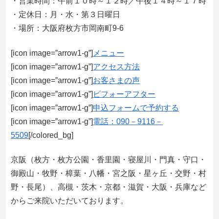
・営業時間：午前１０時～１２時／午後１４時～１７時
・定休日：月・水・第３日曜日
・場所：大阪府枚方市岡南町9-6
[icon image=”arrow1-g”]
メニュー
[icon image=”arrow1-g”]
アクセス方法
[icon image=”arrow1-g”]
お客さまの声
[icon image=”arrow1-g”]
ビフォーアフター
[icon image=”arrow1-g”]
申込フォームで予約する
[icon image=”arrow1-g”]
電話：090－9116－
5509
[/colored_bg]
京阪（枚方・枚方公園・香里園・寝屋川・門真・守口・
御殿山・牧野・樟葉・八幡・宮之阪・星ヶ丘・交野・村
野・長尾）、高槻・茨木・京都・滋賀・大阪・兵庫など
からご来院いただいております。