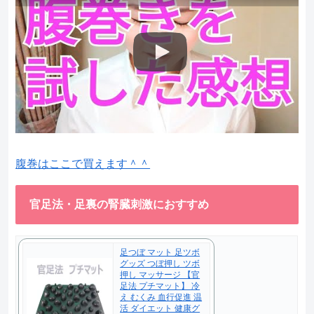
腹巻はここで買えます＾＾
官足法・足裏の腎臓刺激におすすめ
足つぼ マット 足ツボ
グッズ つぼ押し ツボ
押し マッサージ 【官
足法 プチマット】 冷
え むくみ 血行促進 温
活 ダイエット 健康グ