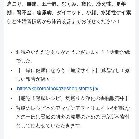
肩こり、腰痛、五十肩、むくみ、疲れ、冷え性、更年
期、腎不全、糖尿病、ダイエット、小顔、水溶性ケイ素
など生活習慣病から体質改善までお任せください！
お読みいただきありがとうございます＾＾大野沙織
でした。
【一緒に健康になろう！通販サイト】減塩なし！嬉
しい報告が続々！
https://kokoroainokazeshop.stores.jp/
【感謝！腎臓レシピ、気巡り＆浄化の書籍販売中】
腎臓のレシピ本のアマゾンアフィリエイトや印税な
どの一部は腎臓の研究の発展のための研究所へ寄付
として使わせていただきます。