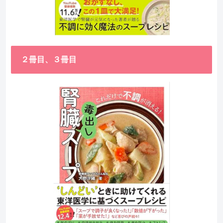
２冊目、３冊目