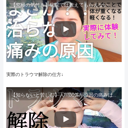
【究極の気付き】病院では教えてもらえない、その長年悩んできた痛み、症状、どうして治らないのか？痛みの正体、実際に今すぐ試して知ってほしい。
実際のトラウマ解除の仕方↓
【知らないと苦しむ】人間関係が原因の痛みはトラウマ解除が必須。病院に行っても原因不明で治らない不調はこれをしてからケアしてみてください。