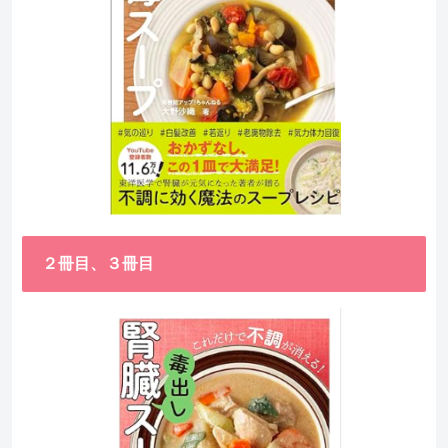
２冊目、３冊目