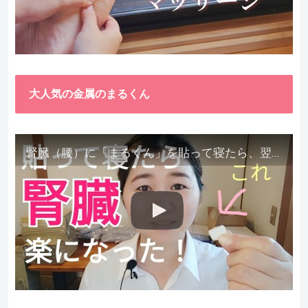
大人気の金属のまるくん
腎臓（腰）に「まるくん」を貼って寝たら、翌朝めちゃ楽でびっくりしました。腎臓叩いても痛くない！【お客様の声を試してみた】