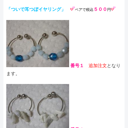
「ついで耳つぼイヤリング」
５００
ペアで税込
円
番号１
追加注文
となり
ます。