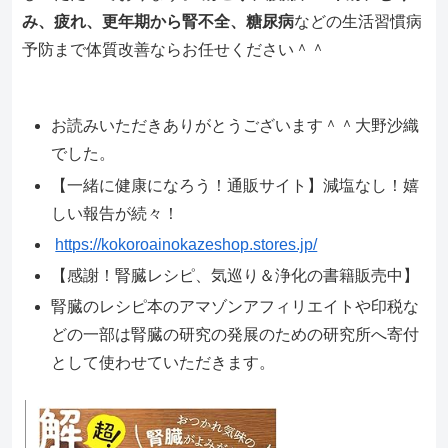
み、疲れ、更年期から腎不全、糖尿病
などの生活習慣病
予防まで体質改善ならお任せください＾＾
お読みいただきありがとうございます＾＾大野沙織
でした。
【一緒に健康になろう！通販サイト】減塩なし！嬉
しい報告が続々！
https://kokoroainokazeshop.stores.jp/
【感謝！腎臓レシピ、気巡り＆浄化の書籍販売中】
腎臓のレシピ本のアマゾンアフィリエイトや印税な
どの一部は腎臓の研究の発展のための研究所へ寄付
として使わせていただきます。