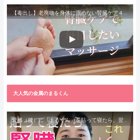
【毒出し】老廃物を身体に溜めない腎臓ケア４種をご紹介します。
大人気の金属のまるくん
腎臓（腰）に「まるくん」を貼って寝たら、翌朝めちゃ楽でびっくりしました。腎臓叩いても痛くない！【お客様の声を試してみた】