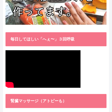
毎日してほしい「へぇ〜」３回呼吸
腎臓マッサージ（アトピーも）