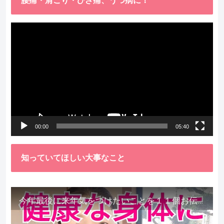
腰痛・肩こり・ひざ痛、うつ病に！
動
画
プ
レ
ー
ヤ
ー
00:00
05:40
知っていてほしい大事なこと
今年最後に来年気をつけたいことを１１個お伝えします。