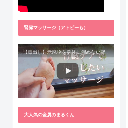
腎臓マッサージ（アトピーも）
【毒出し】老廃物を身体に溜めない腎臓ケア４種をご紹介します。
大人気の金属のまるくん