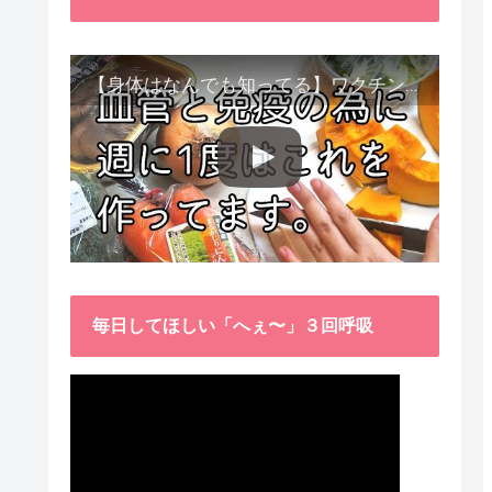
【身体はなんでも知ってる】ワクチン接種後、異常に食べたくなった野菜が細胞回復に貢献してくれました。
毎日してほしい「へぇ〜」３回呼吸