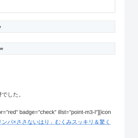
野でした。
”red” badge=”check” illst=”point-m3-l”][icon
リンパ×ささないはり」むくみスッキリ＆驚く