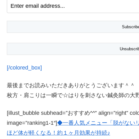
[/colored_box]
最後までお読みいただきありがとうございます＾＾
枚方・肩こりは一瞬で☆はりを刺さない鍼灸師の大
[illust_bubble subhead=”おすすめ^^” align=”right” color=
image=”ranking1-1″]
◆一番人気メニュー「脱がない
ほど体が軽くなる！約１ヶ月効果が持続♪