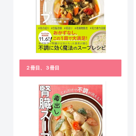
２冊目、３冊目