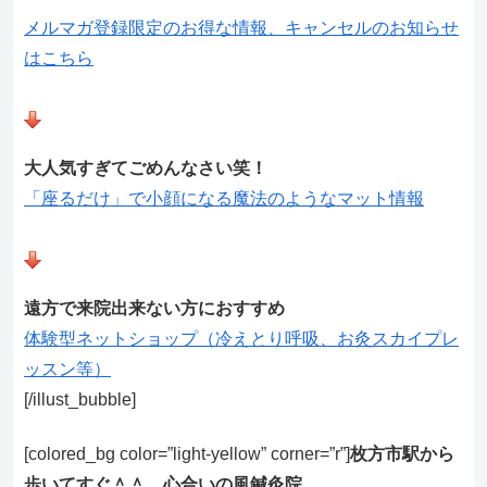
メルマガ登録限定のお得な情報、キャンセルのお知らせ
はこちら
大人気すぎてごめんなさい笑！
「座るだけ」で小顔になる魔法のようなマット情報
遠方で来院出来ない方におすすめ
体験型ネットショップ（冷えとり呼吸、お灸スカイプレ
ッスン等）
[/illust_bubble]
[colored_bg color=”light‐yellow” corner=”r”]
枚方市駅から
歩いてすぐ＾＾ 心合いの風鍼灸院