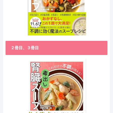
２冊目、３冊目