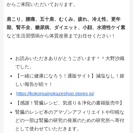
からご来院いただいております。
肩こり、腰痛、五十肩、むくみ、疲れ、冷え性、更年
期、腎不全、糖尿病、ダイエット、小顔、水溶性ケイ素
など生活習慣病から体質改善までお任せください！
お読みいただきありがとうございます＾＾大野沙織
でした。
【一緒に健康になろう！通販サイト】減塩なし！嬉
しい報告が続々！
https://kokoroainokazeshop.stores.jp/
【感謝！腎臓レシピ、気巡り＆浄化の書籍販売中】
腎臓のレシピ本のアマゾンアフィリエイトや印税な
どの一部は腎臓の研究の発展のための研究所へ寄付
として使わせていただきます。