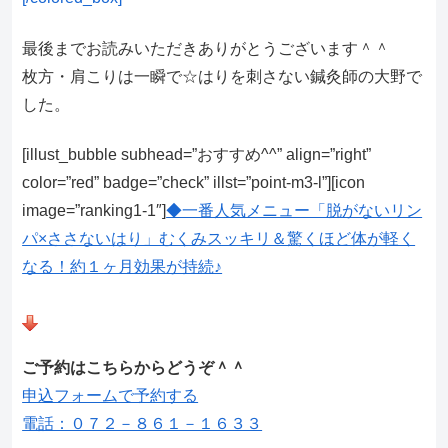
最後までお読みいただきありがとうございます＾＾
枚方・肩こりは一瞬で☆はりを刺さない鍼灸師の大野で
した。
[illust_bubble subhead=”おすすめ^^” align=”right”
color=”red” badge=”check” illst=”point-m3-l”][icon
image=”ranking1-1″]
◆一番人気メニュー「脱がないリン
パ×ささないはり」むくみスッキリ＆驚くほど体が軽く
なる！約１ヶ月効果が持続♪
ご予約はこちらからどうぞ＾＾
申込フォームで予約する
電話：０７２－８６１－１６３３