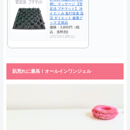
押し マッサージ 【官
足法 プチマット】 冷
え むくみ 血行促進 温
活 ダイエット 健康グ
ッズ 正規品
価格：3,800円（税
込、送料別)
(2023/5/13時点)
肌荒れに最高！オールインワンジェル