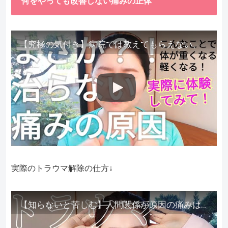
何をやっても改善しない痛みの正体
【究極の気付き】病院では教えてもらえない、その長年悩んできた痛み、症状、どうして治らないのか？痛みの正体、実際に今すぐ試して知ってほしい。
実際のトラウマ解除の仕方↓
【知らないと苦しむ】人間関係が原因の痛みはトラウマ解除が必須。病院に行っても原因不明で治らない不調はこれをしてからケアしてみてください。