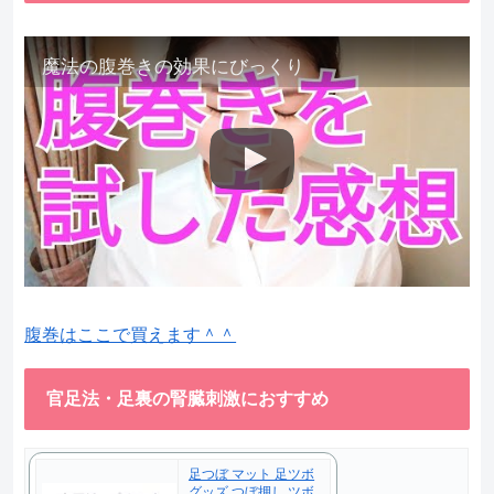
魔法の腹巻きの効果にびっくり
腹巻はここで買えます＾＾
官足法・足裏の腎臓刺激におすすめ
足つぼ マット 足ツボ
グッズ つぼ押し ツボ