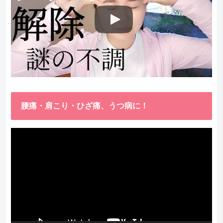
腰痛・肩こり・ひざ痛、うつ病に！
動
画
プ
レ
ー
ヤ
ー