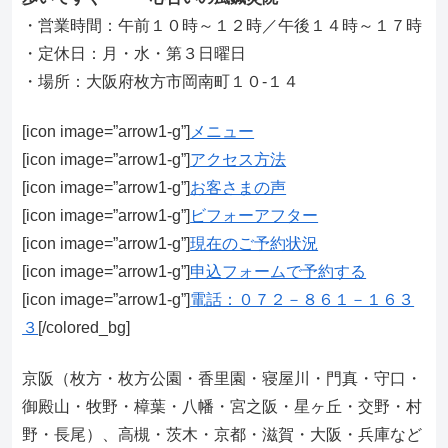
・営業時間：午前１０時～１２時／午後１４時～１７時
・定休日：月・水・第３日曜日
・場所：大阪府枚方市岡南町１０-１４
[icon image=”arrow1-g”]
メニュー
[icon image=”arrow1-g”]
アクセス方法
[icon image=”arrow1-g”]
お客さまの声
[icon image=”arrow1-g”]
ビフォーアフター
[icon image=”arrow1-g”]
現在のご予約状況
[icon image=”arrow1-g”]
申込フォームで予約する
[icon image=”arrow1-g”]
電話：０７２－８６１－１６３
３
[/colored_bg]
京阪（枚方・枚方公園・香里園・寝屋川・門真・守口・
御殿山・牧野・樟葉・八幡・宮之阪・星ヶ丘・交野・村
野・長尾）、高槻・茨木・京都・滋賀・大阪・兵庫など