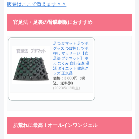
腹巻はここで買えます＾＾
官足法・足裏の腎臓刺激におすすめ
足つぼ マット 足ツボ
グッズ つぼ押し ツボ
押し マッサージ 【官
足法 プチマット】 冷
え むくみ 血行促進 温
活 ダイエット 健康グ
ッズ 正規品
価格：3,800円（税
込、送料別)
(2023/5/13時点)
肌荒れに最高！オールインワンジェル