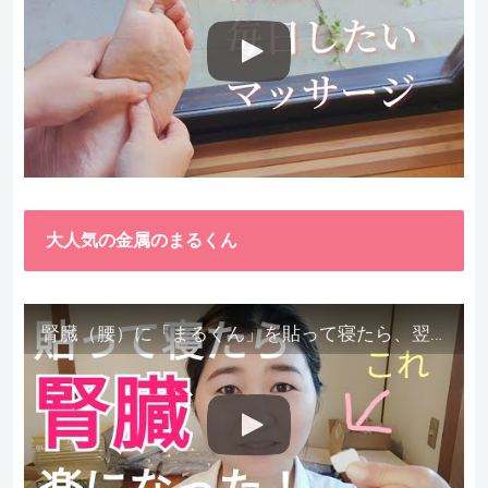
大人気の金属のまるくん
腎臓（腰）に「まるくん」を貼って寝たら、翌朝めちゃ楽でびっくりしました。腎臓叩いても痛くない！【お客様の声を試してみた】