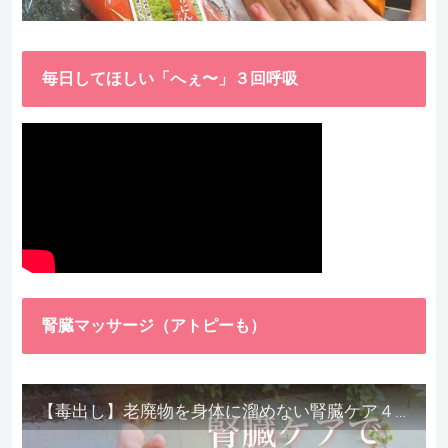
毎日してほしい「へぇ〜」３回呼吸
腎臓マッサージ（アトピーも）
【毒出し】老廃物を身体に溜めない腎臓ケア４種をご紹介します。