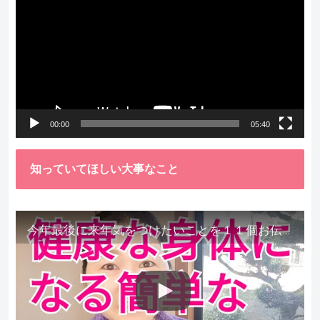
画
プ
レ
ー
ヤ
ー
00:00
05:40
知っていてほしい大事なこと
今年最後に来年気をつけたいことを１１個お伝えします。