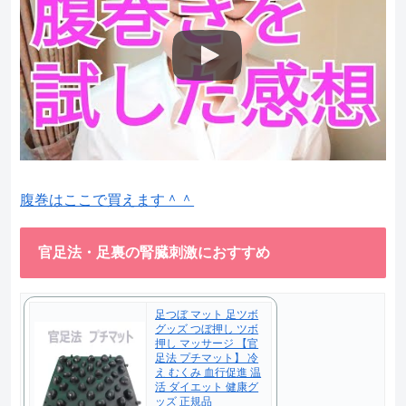
腹巻はここで買えます＾＾
官足法・足裏の腎臓刺激におすすめ
足つぼ マット 足ツボ
グッズ つぼ押し ツボ
押し マッサージ 【官
足法 プチマット】 冷
え むくみ 血行促進 温
活 ダイエット 健康グ
ッズ 正規品