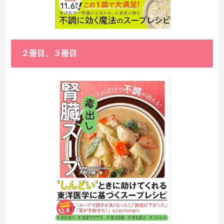
２冊目、３冊目