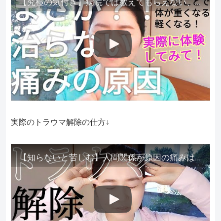
【究極の気付き】病院では教えてもらえない、その長年悩んできた痛み、症状、どうして治らないのか？痛みの正体、実際に今すぐ試して知ってほしい。
実際のトラウマ解除の仕方↓
【知らないと苦しむ】人間関係が原因の痛みはトラウマ解除が必須。病院に行っても原因不明で治らない不調はこれをしてからケアしてみてください。