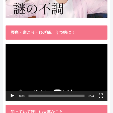
腰痛・肩こり・ひざ痛、うつ病に！
動
画
プ
レ
ー
ヤ
ー
00:00
05:40
知っていてほしい大事なこと