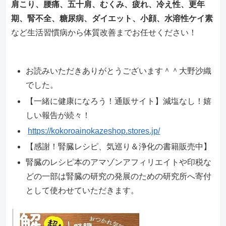
肩こり、腰痛、五十肩、むくみ、疲れ、冷え性、更年
期、腎不全、糖尿病、ダイエット、小顔、水溶性ケイ素
など生活習慣病から体質改善までお任せください！
お読みいただきありがとうございます＾＾大野沙織
でした。
【一緒に健康になろう！通販サイト】減塩なし！嬉
しい報告が続々！
https://kokoroainokazeshop.stores.jp/
【感謝！腎臓レシピ、気巡り＆浄化の書籍販売中】
腎臓のレシピ本のアマゾンアフィリエイトや印税な
どの一部は腎臓の研究の発展のための研究所へ寄付
として使わせていただきます。