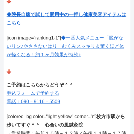
◆院長自腹で試して愛用中の一押し健康美容アイテムは
こちら
[icon image=”ranking1-1″]
◆一番人気メニュー「脱がな
いリンパ×ささないはり」むくみスッキリ＆驚くほど体
が軽くなる！約１ヶ月効果が持続♪
ご予約はこちらからどうぞ＾＾
申込フォームで予約する
電話：090－9116－5509
[colored_bg color=”light‐yellow” corner=”r”]
枚方市駅から
歩いてすぐ＾＾ 心合いの風鍼灸院
・営業時間：午前１０時～１２時／午後１４時～１７時