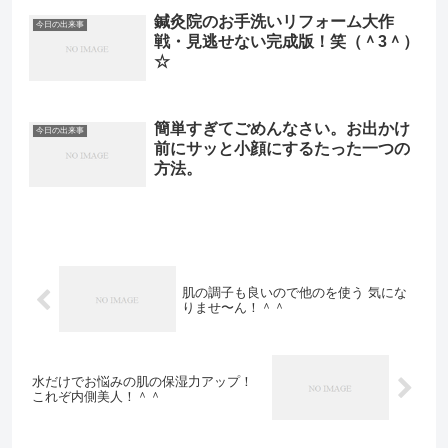
鍼灸院のお手洗いリフォーム大作
今日の出来事
戦・見逃せない完成版！笑（＾3＾）
☆
簡単すぎてごめんなさい。お出かけ
今日の出来事
前にサッと小顔にするたった一つの
方法。
肌の調子も良いので他のを使う 気にな
りませ〜ん！＾＾
水だけでお悩みの肌の保湿力アップ！
これぞ内側美人！＾＾