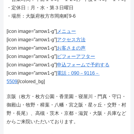
・定休日：月・水・第３日曜日
・場所：大阪府枚方市岡南町9-6
[icon image=”arrow1-g”]
メニュー
[icon image=”arrow1-g”]
アクセス方法
[icon image=”arrow1-g”]
お客さまの声
[icon image=”arrow1-g”]
ビフォーアフター
[icon image=”arrow1-g”]
申込フォームで予約する
[icon image=”arrow1-g”]
電話：090－9116－
5509
[/colored_bg]
京阪（枚方・枚方公園・香里園・寝屋川・門真・守口・
御殿山・牧野・樟葉・八幡・宮之阪・星ヶ丘・交野・村
野・長尾）、高槻・茨木・京都・滋賀・大阪・兵庫など
からご来院いただいております。