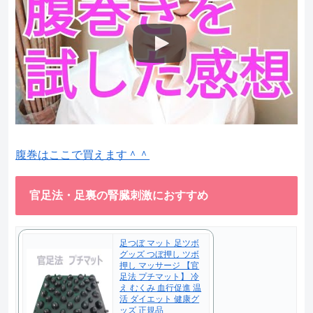
腹巻はここで買えます＾＾
官足法・足裏の腎臓刺激におすすめ
足つぼ マット 足ツボ
グッズ つぼ押し ツボ
押し マッサージ 【官
足法 プチマット】 冷
え むくみ 血行促進 温
活 ダイエット 健康グ
ッズ 正規品