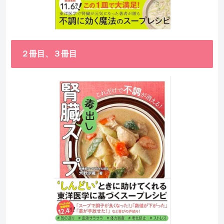
２冊目、３冊目