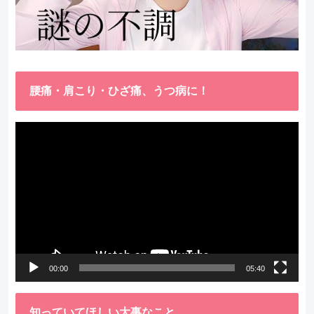
腰痛・肩こり・ひざ痛、うつ病に！
動
画
プ
レ
ー
ヤ
ー
00:00
05:40
知っていてほしい大事なこと