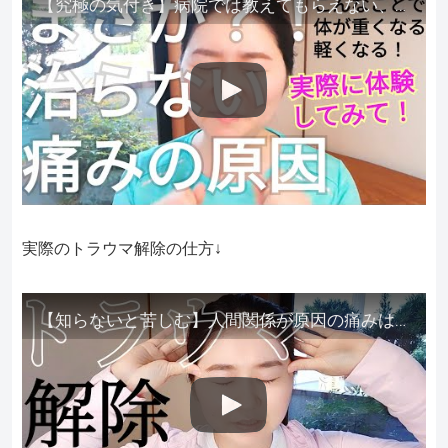
【究極の気付き】病院では教えてもらえない、その長年悩んできた痛み、症状、どうして治らないのか？痛みの正体、実際に今すぐ試して知ってほしい。
実際のトラウマ解除の仕方↓
【知らないと苦しむ】人間関係が原因の痛みはトラウマ解除が必須。病院に行っても原因不明で治らない不調はこれをしてからケアしてみてください。