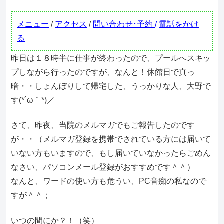
メニュー
/
アクセス
/
問い合わせ･予約
/
電話をかけ
る
昨日は１８時半に仕事が終わったので、プールへスキッ
プしながら行ったのですが、なんと！休館日で真っ
暗・・しょんぼりして帰宅した、うっかりな人、大野で
す(*´ω｀*)／
さて、昨夜、当院のメルマガでもご報告したのです
が・・（メルマガ登録を携帯でされている方には届いて
いない方もいますので、もし届いていなかったらごめん
なさい、パソコンメール登録がおすすめです＾＾）
なんと、ワードの使い方も危うい、PC音痴の私なので
すが＾＾；
いつの間にか？！（笑）