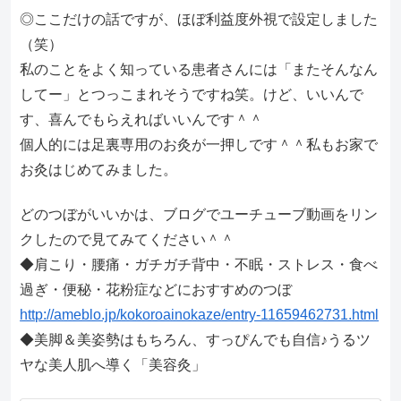
◎ここだけの話ですが、ほぼ利益度外視で設定しました
（笑）
私のことをよく知っている患者さんには「またそんなん
してー」とつっこまれそうですね笑。けど、いいんで
す、喜んでもらえればいいんです＾＾
個人的には足裏専用のお灸が一押しです＾＾私もお家で
お灸はじめてみました。
どのつぼがいいかは、ブログでユーチューブ動画をリン
クしたので見てみてください＾＾
◆肩こり・腰痛・ガチガチ背中・不眠・ストレス・食べ
過ぎ・便秘・花粉症などにおすすめのつぼ
http://ameblo.jp/kokoroainokaze/entry-11659462731.html
◆美脚＆美姿勢はもちろん、すっぴんでも自信♪うるツ
ヤな美人肌へ導く「美容灸」