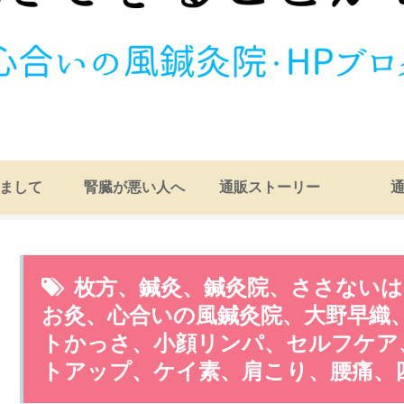
まして
腎臓が悪い人へ
通販ストーリー
枚方、鍼灸、鍼灸院、ささない
お灸、心合いの風鍼灸院、大野早織
トかっさ、小顔リンパ、セルフケア
トアップ、ケイ素、肩こり、腰痛、