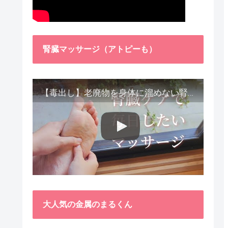
腎臓マッサージ（アトピーも）
【毒出し】老廃物を身体に溜めない腎臓ケア４種をご紹介します。
大人気の金属のまるくん