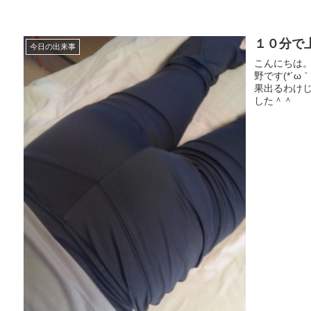
１０分で
今日の出来事
こんにちは
野です(*´
果出るわけ
した＾＾