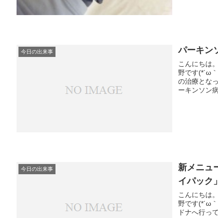
パーキン
今日の出来事
こんにちは
野です(*´
の治療とな
ーキンソン病
新メニュ
今日の出来事
イパック
こんにちは
野です(*´
ドナへ行っ