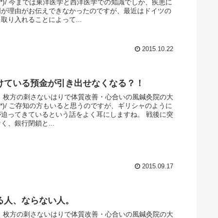
ω｀*)/ 今までは東洋医学と西洋医学での知識でしか、疾患に
明が理由がお伝えできなかったのですが、最近はドイツの
取り入れることによって...
2015.10.22
けている預金が引き出せなくなる？！
。 枚方の刺さないはりで体質改善・心合いの風鍼灸院の大
ω｀*)/ ご存知の方もいると思うのですが、ギリシャのように
が迫ってきているという話をよく耳にしますね。 戦後に突
く、銀行閉鎖と...
2015.09.17
る人、ならない人。
。 枚方の刺さないはりで体質改善・心合いの風鍼灸院の大