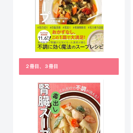
２冊目、３冊目