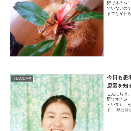
野です(*´
ていないの
までと変わらず
今日も患
今日の出来事
原因を知
こんにちは
野です(*´
～い笑）、
す。 非公開