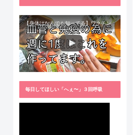
【身体はなんでも知ってる】ワクチン接種後、異常に食べたくなった野菜が細胞回復に貢献してくれました。
毎日してほしい「へぇ〜」３回呼吸