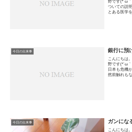
野です(*´
ついての説
とある医学を
銀行に預
今日の出来事
こんにちは
野です(*´
日本も危機
然前触れもな
ガンにな
今日の出来事
こんにちは