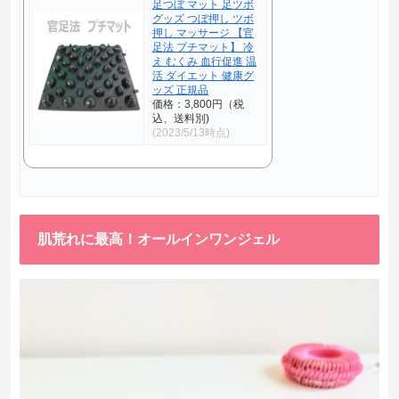
足つぼ マット 足ツボ
グッズ つぼ押し ツボ
押し マッサージ 【官
足法 プチマット】 冷
え むくみ 血行促進 温
活 ダイエット 健康グ
ッズ 正規品
価格：3,800円（税
込、送料別)
(2023/5/13時点)
肌荒れに最高！オールインワンジェル