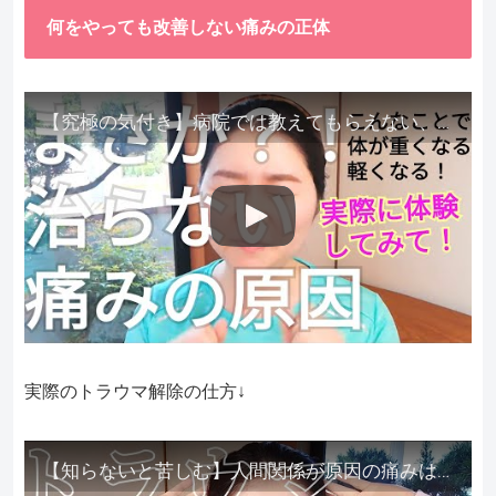
何をやっても改善しない痛みの正体
【究極の気付き】病院では教えてもらえない、その長年悩んできた痛み、症状、どうして治らないのか？痛みの正体、実際に今すぐ試して知ってほしい。
実際のトラウマ解除の仕方↓
【知らないと苦しむ】人間関係が原因の痛みはトラウマ解除が必須。病院に行っても原因不明で治らない不調はこれをしてからケアしてみてください。