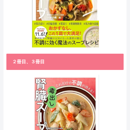
２冊目、３冊目