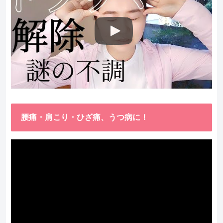
腰痛・肩こり・ひざ痛、うつ病に！
動
画
プ
レ
ー
ヤ