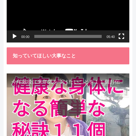
レ
ー
ヤ
ー
00:00
05:40
知っていてほしい大事なこと
今年最後に来年気をつけたいことを１１個お伝えします。