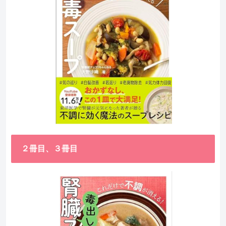
２冊目、３冊目