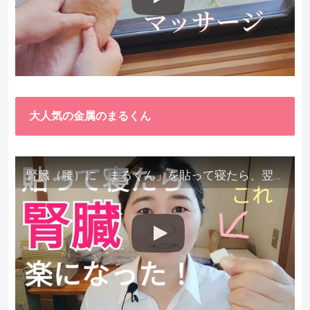
大人気の金属のまるくん
腎臓（腰）に「まるくん」を貼って寝たら、翌朝めちゃ楽でびっくりしました。腎臓叩いても痛くない！【お客様の声を試してみた】