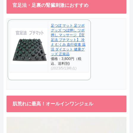
官足法・足裏の腎臓刺激におすすめ
足つぼ マット 足ツボ
グッズ つぼ押し ツボ
押し マッサージ 【官
足法 プチマット】 冷
え むくみ 血行促進 温
活 ダイエット 健康グ
ッズ 正規品
価格：3,800円（税
込、送料別)
(2023/5/13時点)
肌荒れに最高！オールインワンジェル