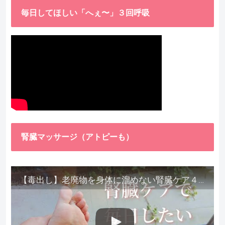
毎日してほしい「へぇ〜」３回呼吸
腎臓マッサージ（アトピーも）
【毒出し】老廃物を身体に溜めない腎臓ケア４種をご紹介します。