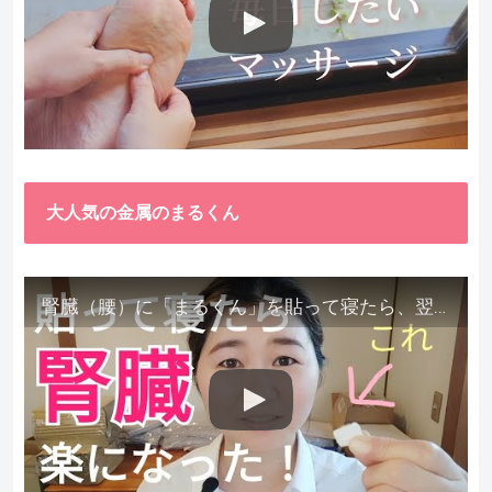
大人気の金属のまるくん
腎臓（腰）に「まるくん」を貼って寝たら、翌朝めちゃ楽でびっくりしました。腎臓叩いても痛くない！【お客様の声を試してみた】