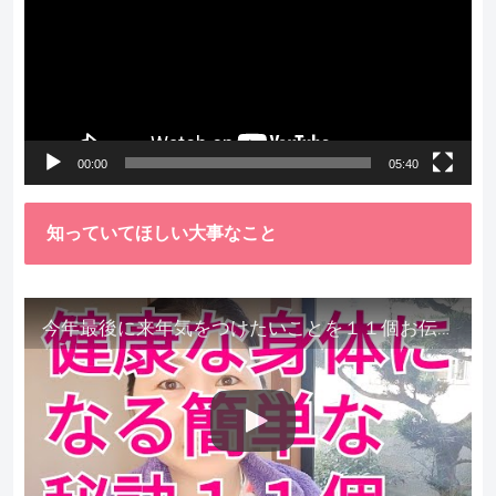
プ
レ
ー
ヤ
ー
00:00
05:40
知っていてほしい大事なこと
今年最後に来年気をつけたいことを１１個お伝えします。