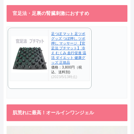
官足法・足裏の腎臓刺激におすすめ
足つぼ マット 足ツボ
グッズ つぼ押し ツボ
押し マッサージ 【官
足法 プチマット】 冷
え むくみ 血行促進 温
活 ダイエット 健康グ
ッズ 正規品
価格：3,800円（税
込、送料別)
(2023/5/13時点)
肌荒れに最高！オールインワンジェル