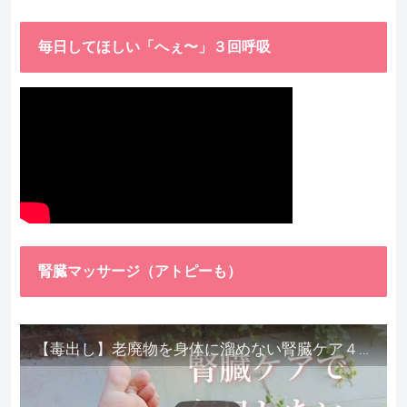
毎日してほしい「へぇ〜」３回呼吸
腎臓マッサージ（アトピーも）
【毒出し】老廃物を身体に溜めない腎臓ケア４種をご紹介します。