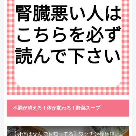
不調が消える！体が変わる！野菜スープ
【身体はなんでも知ってる】ワクチン接種後、異常に食べたくなった野菜が細胞回復に貢献してくれました。