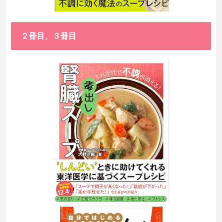
２冊目、３冊目