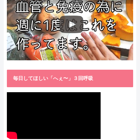
毎日してほしい「へぇ〜」３回呼吸