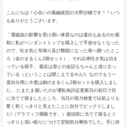
こんにちは！心合いの風鍼灸院の大野沙織です＾＾いつ
もありがとうございます。
「電磁波の影響を受け易い体質なのは遺伝もあるのか最
初に私がペンダントトップを購入して手放せなくなった
ので、吐き気と耳鳴り及び難聴になった母へ贈ったとこ
ろ（金のまるくん2個セット）、それ以来吐き気は治ま
っている様子。 最近は母との会話もちゃんと成り立っ
ている（ということは聞こえてるやん!）なのでもう一
度自分用に今度は銅のまるくん2個セットを購入しまし
た。 たまたま届いたのが運転免許証更新日の前日で目
に当てて寝ましたところ、当日の視力検査で以前よりも
驚く程くっきりと見えたことに自分でビックリしまし
た!（アラフィフ裸眼です。）後頭部に当てて寝るとぐ
っすりと深い眠りにつけて翌朝気分爽快でした。手に持