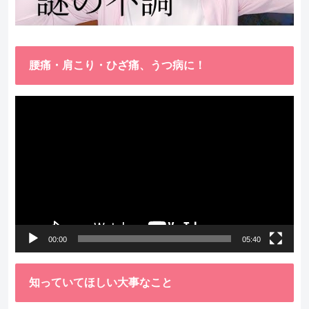
腰痛・肩こり・ひざ痛、うつ病に！
動
画
プ
レ
ー
ヤ
ー
00:00
05:40
知っていてほしい大事なこと