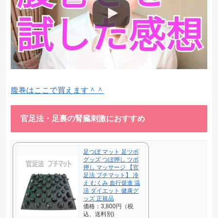
腹巻はここで買えます＾＾
官足法・足裏の腎臓刺激におすすめ
足つぼ マット 足ツボ
グッズ つぼ押し ツボ
押し マッサージ 【官
足法 プチマット】 冷
え むくみ 血行促進 温
活 ダイエット 健康グ
ッズ 正規品
価格：3,800円（税
込、送料別)