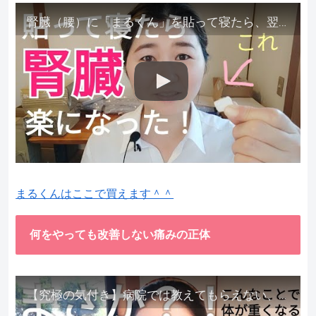
腎臓（腰）に「まるくん」を貼って寝たら、翌朝めちゃ楽でびっくりしました。腎臓叩いても痛くない！【お客様の声を試してみた】
まるくんはここで買えます＾＾
何をやっても改善しない痛みの正体
【究極の気付き】病院では教えてもらえない、その長年悩んできた痛み、症状、どうして治らないのか？痛みの正体、実際に今すぐ試して知ってほしい。