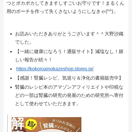
つとポカポカしてきますしすごいお守りです！まるくん
用のポーチを作って失くさないようにしなきゃ(⁠^⁠^⁠)」
お読みいただきありがとうございます＾＾大野沙織
でした。
【一緒に健康になろう！通販サイト】減塩なし！嬉
しい報告が続々！
https://kokoroainokazeshop.stores.jp/
【感謝！腎臓レシピ、気巡り＆浄化の書籍販売中】
腎臓のレシピ本のアマゾンアフィリエイトや印税な
どの一部は腎臓の研究の発展のための研究所へ寄付
として使わせていただきます。