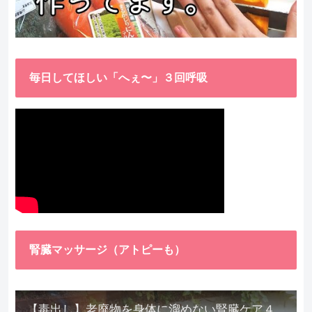
毎日してほしい「へぇ〜」３回呼吸
腎臓マッサージ（アトピーも）
【毒出し】老廃物を身体に溜めない腎臓ケア４種をご紹介します。