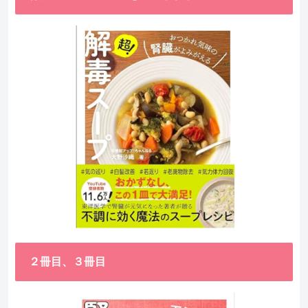
２冊目、３冊目