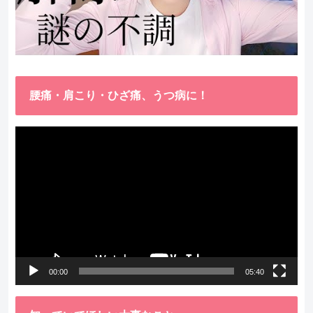
腰痛・肩こり・ひざ痛、うつ病に！
動
画
プ
レ
ー
ヤ
ー
00:00
05:40