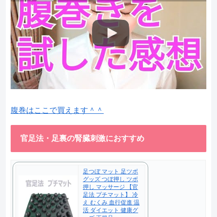
腹巻はここで買えます＾＾
官足法・足裏の腎臓刺激におすすめ
足つぼ マット 足ツボ
グッズ つぼ押し ツボ
押し マッサージ 【官
足法 プチマット】 冷
え むくみ 血行促進 温
活 ダイエット 健康グ