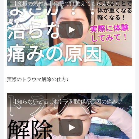
【究極の気付き】病院では教えてもらえない、その長年悩んできた痛み、症状、どうして治らないのか？痛みの正体、実際に今すぐ試して知ってほしい。
実際のトラウマ解除の仕方↓
【知らないと苦しむ】人間関係が原因の痛みはトラウマ解除が必須。病院に行っても原因不明で治らない不調はこれをしてからケアしてみてください。