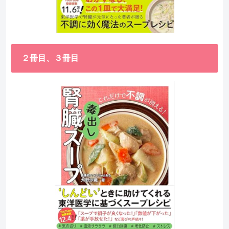
２冊目、３冊目