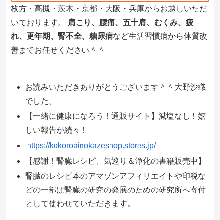
枚方・高槻・茨木・京都・大阪・兵庫からお越しいただ
いております。
肩こり、腰痛、五十肩、むくみ、疲
れ、更年期、腎不全、糖尿病
など生活習慣病から体質改
善までお任せください＾＾
お読みいただきありがとうございます＾＾大野沙織
でした。
【一緒に健康になろう！通販サイト】減塩なし！嬉
しい報告が続々！
https://kokoroainokazeshop.stores.jp/
【感謝！腎臓レシピ、気巡り＆浄化の書籍販売中】
腎臓のレシピ本のアマゾンアフィリエイトや印税な
どの一部は腎臓の研究の発展のための研究所へ寄付
として使わせていただきます。