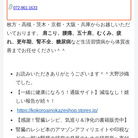
072-861-1633
枚方・高槻・茨木・京都・大阪・兵庫からお越しいただ
いております。
肩こり、腰痛、五十肩、むくみ、疲
れ、更年期、腎不全、糖尿病
など生活習慣病から体質改
善までお任せください＾＾
お読みいただきありがとうございます＾＾大野沙織
でした。
【一緒に健康になろう！通販サイト】減塩なし！嬉
しい報告が続々！
https://kokoroainokazeshop.stores.jp/
【感謝！腎臓レシピ、気巡り＆浄化の書籍販売中】
腎臓のレシピ本のアマゾンアフィリエイトや印税な