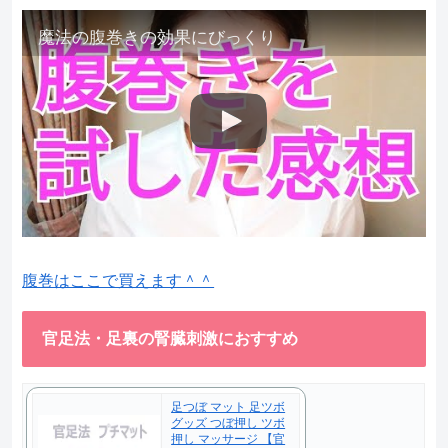
魔法の腹巻きの効果にびっくり
腹巻はここで買えます＾＾
官足法・足裏の腎臓刺激におすすめ
足つぼ マット 足ツボ
グッズ つぼ押し ツボ
押し マッサージ 【官