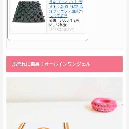
足法 プチマット】 冷
え むくみ 血行促進 温
活 ダイエット 健康グ
ッズ 正規品
価格：3,800円（税
込、送料別)
(2023/5/13時点)
肌荒れに最高！オールインワンジェル