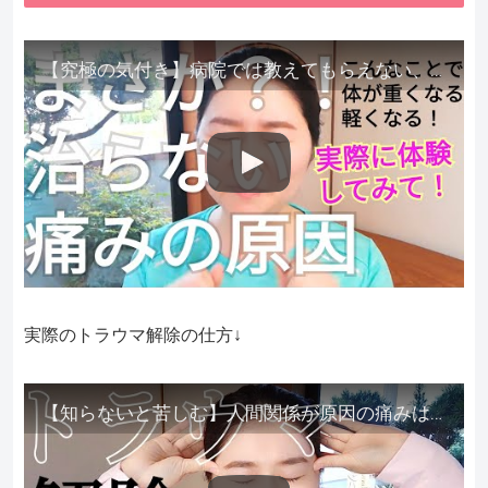
【究極の気付き】病院では教えてもらえない、その長年悩んできた痛み、症状、どうして治らないのか？痛みの正体、実際に今すぐ試して知ってほしい。
実際のトラウマ解除の仕方↓
【知らないと苦しむ】人間関係が原因の痛みはトラウマ解除が必須。病院に行っても原因不明で治らない不調はこれをしてからケアしてみてください。