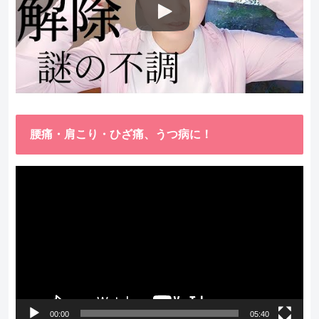
腰痛・肩こり・ひざ痛、うつ病に！
動
画
プ
レ
ー
ヤ
ー
00:00
05:40