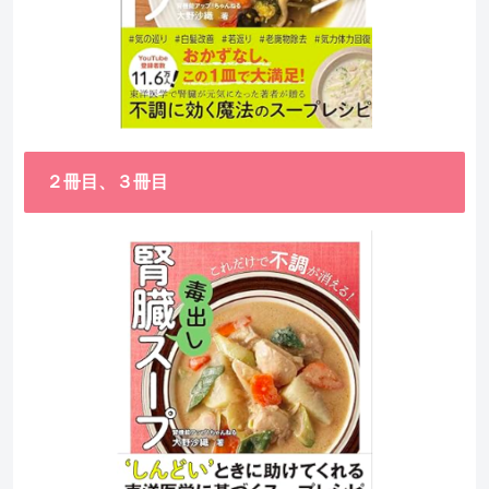
２冊目、３冊目