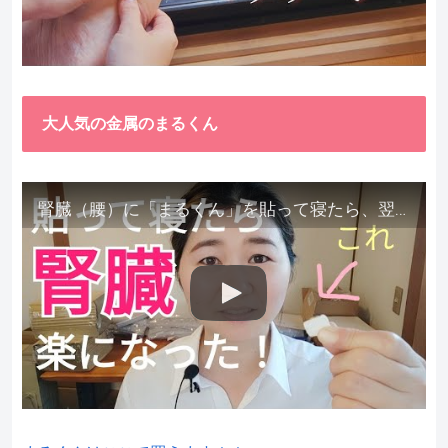
大人気の金属のまるくん
腎臓（腰）に「まるくん」を貼って寝たら、翌朝めちゃ楽でびっくりしました。腎臓叩いても痛くない！【お客様の声を試してみた】