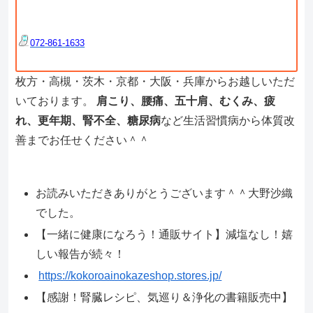
072-861-1633
枚方・高槻・茨木・京都・大阪・兵庫からお越しいただ
いております。
肩こり、腰痛、五十肩、むくみ、疲
れ、更年期、腎不全、糖尿病
など生活習慣病から体質改
善までお任せください＾＾
お読みいただきありがとうございます＾＾大野沙織
でした。
【一緒に健康になろう！通販サイト】減塩なし！嬉
しい報告が続々！
https://kokoroainokazeshop.stores.jp/
【感謝！腎臓レシピ、気巡り＆浄化の書籍販売中】