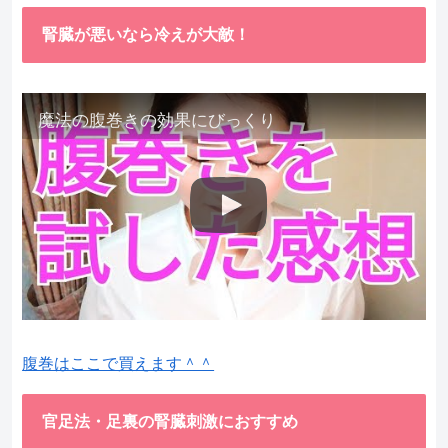
腎臓が悪いなら冷えが大敵！
魔法の腹巻きの効果にびっくり
腹巻はここで買えます＾＾
官足法・足裏の腎臓刺激におすすめ