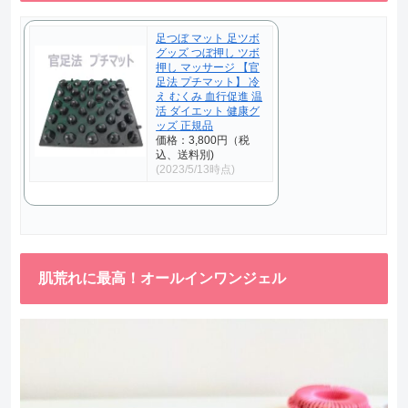
足つぼ マット 足ツボ
グッズ つぼ押し ツボ
押し マッサージ 【官
足法 プチマット】 冷
え むくみ 血行促進 温
活 ダイエット 健康グ
ッズ 正規品
価格：3,800円（税
込、送料別)
(2023/5/13時点)
肌荒れに最高！オールインワンジェル