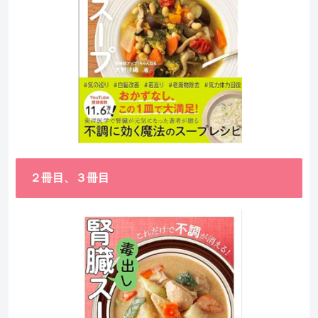
２冊目、３冊目