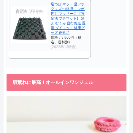
足つぼ マット 足ツボ
グッズ つぼ押し ツボ
押し マッサージ 【官
足法 プチマット】 冷
え むくみ 血行促進 温
活 ダイエット 健康グ
ッズ 正規品
価格：3,800円（税
込、送料別)
(2023/5/13時点)
肌荒れに最高！オールインワンジェル