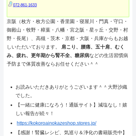
072-861-1633
京阪（枚方・枚方公園・香里園・寝屋川・門真・守口・
御殿山・牧野・樟葉・八幡・宮之阪・星ヶ丘・交野・村
野・長尾）、高槻・茨木・京都・大阪・兵庫からもお越
しいただいております。
肩こり、腰痛、五十肩、むく
み、疲れ、更年期から腎不全、糖尿病
などの生活習慣病
予防まで体質改善ならお任せください＾＾
お読みいただきありがとうございます＾＾大野沙織
でした。
【一緒に健康になろう！通販サイト】減塩なし！嬉
しい報告が続々！
https://kokoroainokazeshop.stores.jp/
【感謝！腎臓レシピ、気巡り＆浄化の書籍販売中】