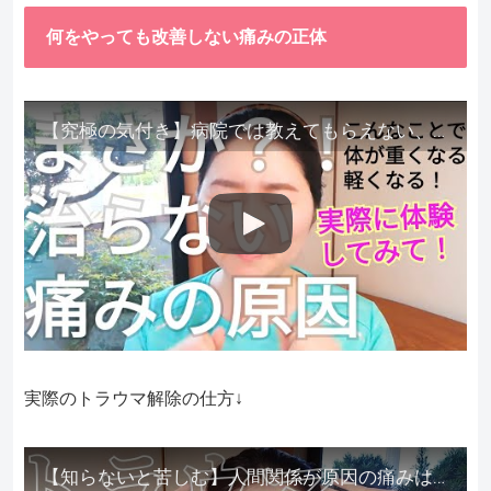
何をやっても改善しない痛みの正体
【究極の気付き】病院では教えてもらえない、その長年悩んできた痛み、症状、どうして治らないのか？痛みの正体、実際に今すぐ試して知ってほしい。
実際のトラウマ解除の仕方↓
【知らないと苦しむ】人間関係が原因の痛みはトラウマ解除が必須。病院に行っても原因不明で治らない不調はこれをしてからケアしてみてください。