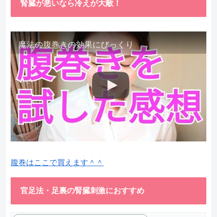
腎臓が悪いなら冷えが大敵！
魔法の腹巻きの効果にびっくり
腹巻はここで買えます＾＾
官足法・足裏の腎臓刺激におすすめ