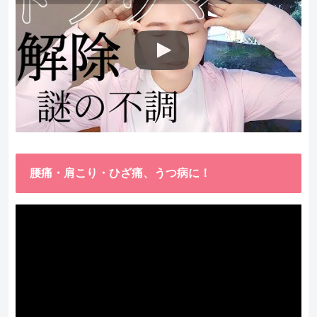
腰痛・肩こり・ひざ痛、うつ病に！
動
画
プ
レ
ー
ヤ