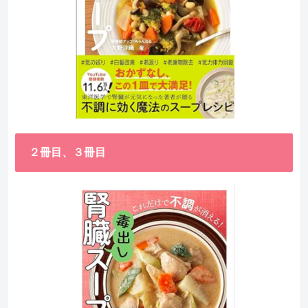
２冊目、３冊目