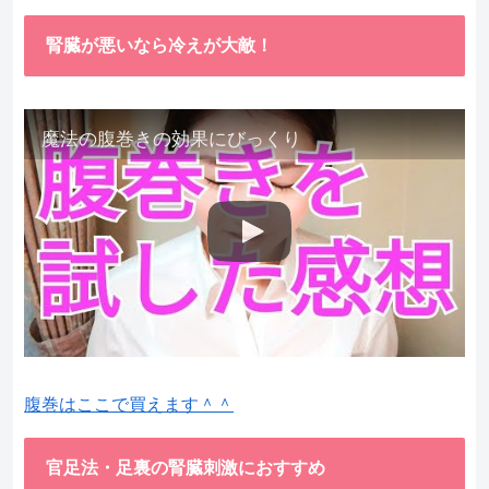
腎臓が悪いなら冷えが大敵！
魔法の腹巻きの効果にびっくり
腹巻はここで買えます＾＾
官足法・足裏の腎臓刺激におすすめ