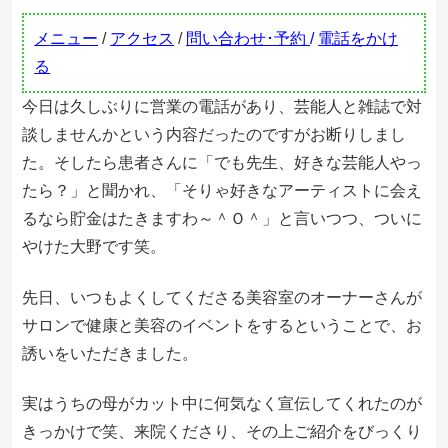
メニュー
/
アクセス
/
問い合わせ･予約
/
電話をかけ
る
今日は久しぶりに営業の電話があり、芸能人と雑誌で対
談しませんかという内容だったのですがお断りしまし
た。そしたら患者さんに「でも先生、好きな芸能人やっ
たら？」と聞かれ、「そりゃ好きなアーティストに会え
るなら貯金はたきますわ～＾Ｏ＾」と言いつつ、ついに
やけた大野です笑。
先日、いつもよくしてくださる美容室のオーナーさんが
サロンで健康と美容のイベントをするということで、お
誘いをいただきました。
実はうちの母がカット中に何気なく宣伝してくれたのが
きっかけで笑、来院くださり、その上ご紹介をびっくり