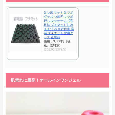
足つぼ マット 足ツボ
グッズ つぼ押し ツボ
押し マッサージ 【官
足法 プチマット】 冷
え むくみ 血行促進 温
活 ダイエット 健康グ
ッズ 正規品
価格：3,800円（税
込、送料別)
(2023/5/13時点)
肌荒れに最高！オールインワンジェル