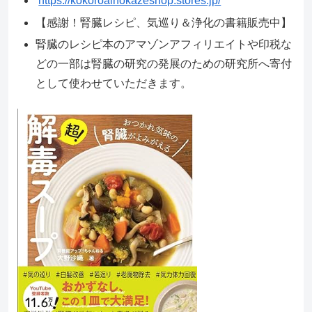
https://kokoroainokazeshop.stores.jp/
【感謝！腎臓レシピ、気巡り＆浄化の書籍販売中】
腎臓のレシピ本のアマゾンアフィリエイトや印税な
どの一部は腎臓の研究の発展のための研究所へ寄付
として使わせていただきます。