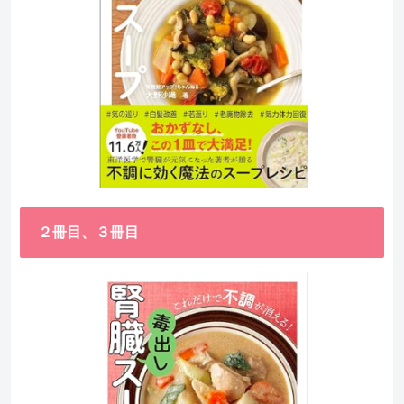
２冊目、３冊目