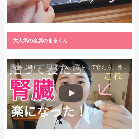
大人気の金属のまるくん
腎臓（腰）に「まるくん」を貼って寝たら、翌朝めちゃ楽でびっくりしました。腎臓叩いても痛くない！【お客様の声を試してみた】