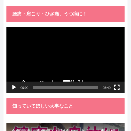
腰痛・肩こり・ひざ痛、うつ病に！
動
画
プ
レ
ー
ヤ
ー
00:00
05:40
知っていてほしい大事なこと
今年最後に来年気をつけたいことを１１個お伝えします。