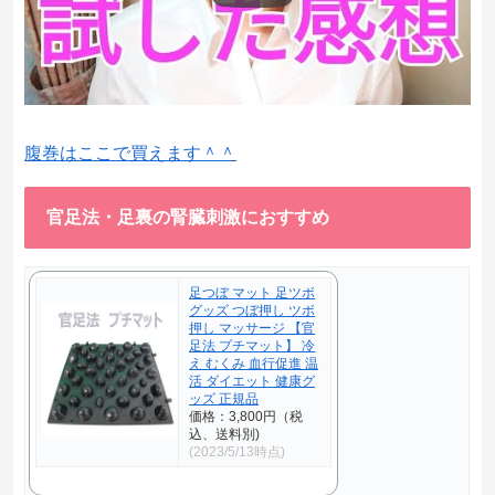
腹巻はここで買えます＾＾
官足法・足裏の腎臓刺激におすすめ
足つぼ マット 足ツボ
グッズ つぼ押し ツボ
押し マッサージ 【官
足法 プチマット】 冷
え むくみ 血行促進 温
活 ダイエット 健康グ
ッズ 正規品
価格：3,800円（税
込、送料別)
(2023/5/13時点)