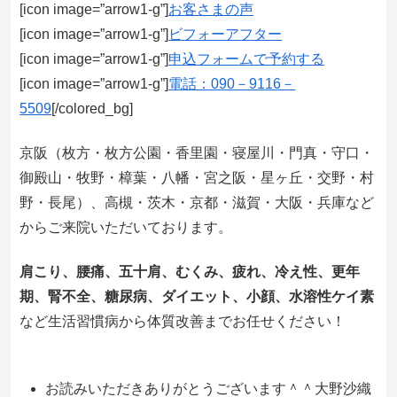
[icon image=”arrow1-g”]
お客さまの声
[icon image=”arrow1-g”]
ビフォーアフター
[icon image=”arrow1-g”]
申込フォームで予約する
[icon image=”arrow1-g”]
電話：090－9116－
5509
[/colored_bg]
京阪（枚方・枚方公園・香里園・寝屋川・門真・守口・
御殿山・牧野・樟葉・八幡・宮之阪・星ヶ丘・交野・村
野・長尾）、高槻・茨木・京都・滋賀・大阪・兵庫など
からご来院いただいております。
肩こり、腰痛、五十肩、むくみ、疲れ、冷え性、更年
期、腎不全、糖尿病、ダイエット、小顔、水溶性ケイ素
など生活習慣病から体質改善までお任せください！
お読みいただきありがとうございます＾＾大野沙織