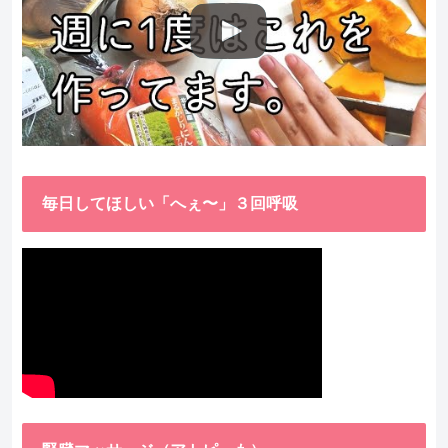
毎日してほしい「へぇ〜」３回呼吸