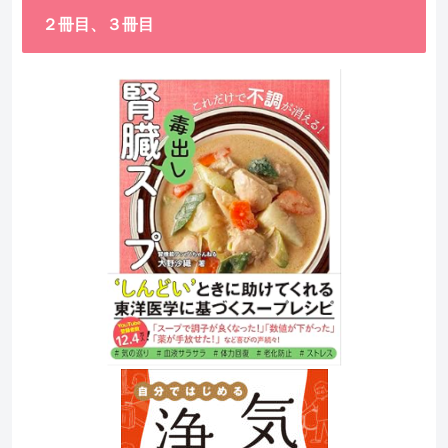
２冊目、３冊目