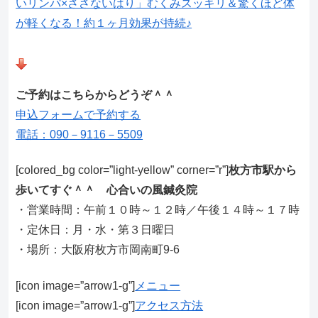
いリンパ×ささないはり」むくみスッキリ＆驚くほど体
が軽くなる！約１ヶ月効果が持続♪
ご予約はこちらからどうぞ＾＾
申込フォームで予約する
電話：090－9116－5509
[colored_bg color=”light‐yellow” corner=”r”]
枚方市駅から
歩いてすぐ＾＾ 心合いの風鍼灸院
・営業時間：午前１０時～１２時／午後１４時～１７時
・定休日：月・水・第３日曜日
・場所：大阪府枚方市岡南町9-6
[icon image=”arrow1-g”]
メニュー
[icon image=”arrow1-g”]
アクセス方法