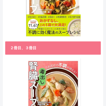
２冊目、３冊目