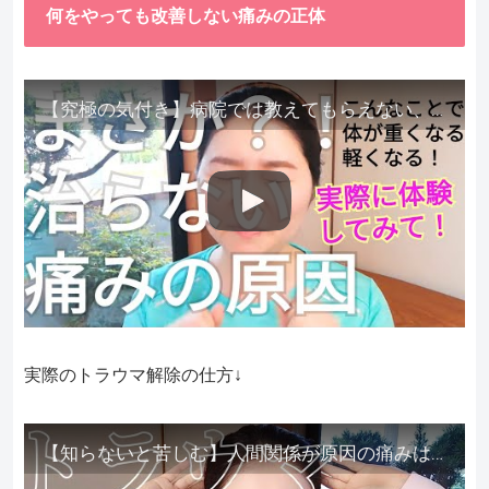
何をやっても改善しない痛みの正体
【究極の気付き】病院では教えてもらえない、その長年悩んできた痛み、症状、どうして治らないのか？痛みの正体、実際に今すぐ試して知ってほしい。
実際のトラウマ解除の仕方↓
【知らないと苦しむ】人間関係が原因の痛みはトラウマ解除が必須。病院に行っても原因不明で治らない不調はこれをしてからケアしてみてください。