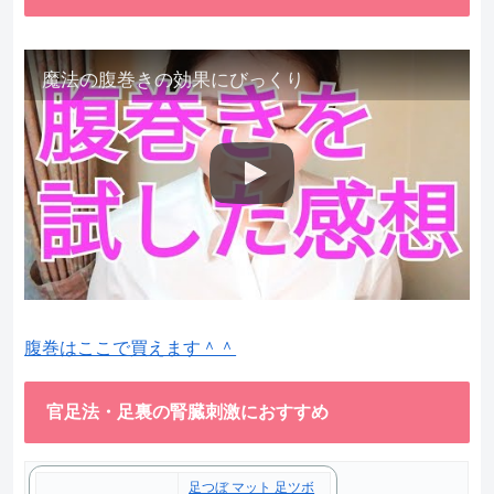
魔法の腹巻きの効果にびっくり
腹巻はここで買えます＾＾
官足法・足裏の腎臓刺激におすすめ
足つぼ マット 足ツボ