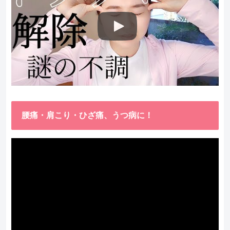
腰痛・肩こり・ひざ痛、うつ病に！
動
画
プ
レ
ー
ヤ