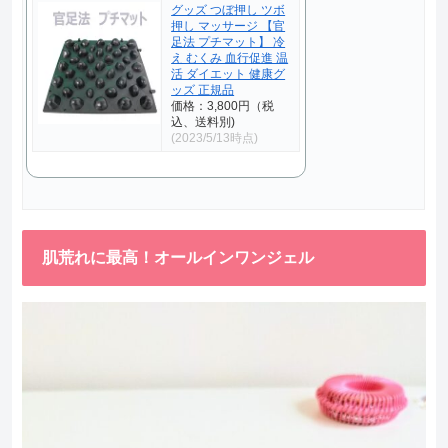
グッズ つぼ押し ツボ
押し マッサージ 【官
足法 プチマット】 冷
え むくみ 血行促進 温
活 ダイエット 健康グ
ッズ 正規品
価格：3,800円（税
込、送料別)
(2023/5/13時点)
肌荒れに最高！オールインワンジェル