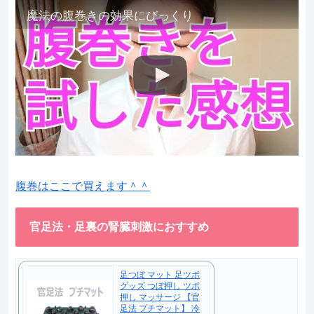
魔法の腹巻きの効果にびっくり
腹巻はここで買えます＾＾
官足法・足裏の腎臓刺激におすすめ
足つぼ マット 足ツボ
グッズ つぼ押し ツボ
押し マッサージ 【官
足法 プチマット】 冷