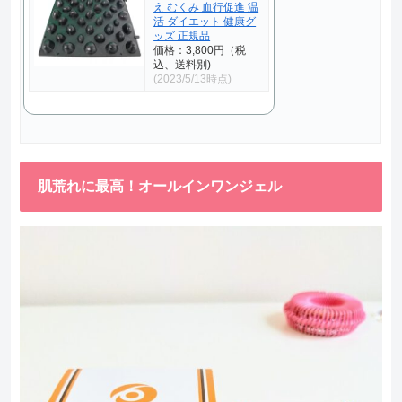
え むくみ 血行促進 温
活 ダイエット 健康グ
ッズ 正規品
価格：3,800円（税
込、送料別)
(2023/5/13時点)
肌荒れに最高！オールインワンジェル