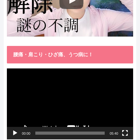
腰痛・肩こり・ひざ痛、うつ病に！
動
画
プ
レ
ー
ヤ
ー
00:00
05:40