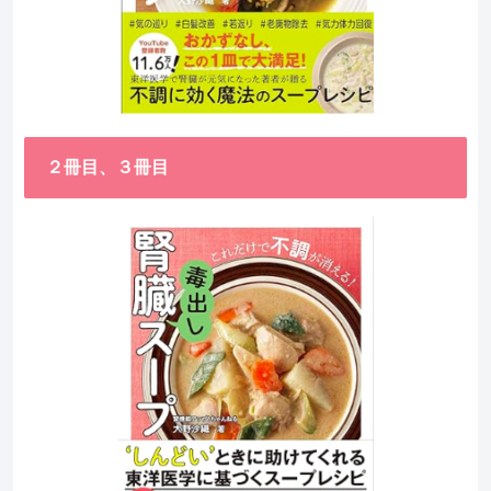
２冊目、３冊目