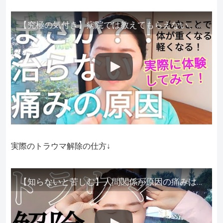
【究極の気付き】病院では教えてもらえない、その長年悩んできた痛み、症状、どうして治らないのか？痛みの正体、実際に今すぐ試して知ってほしい。
実際のトラウマ解除の仕方↓
【知らないと苦しむ】人間関係が原因の痛みはトラウマ解除が必須。病院に行っても原因不明で治らない不調はこれをしてからケアしてみてください。