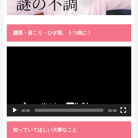
腰痛・肩こり・ひざ痛、うつ病に！
動
画
プ
レ
ー
ヤ
ー
00:00
05:40
知っていてほしい大事なこと