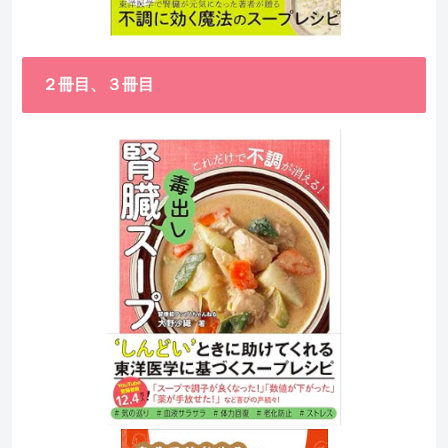
２冊目、３冊目