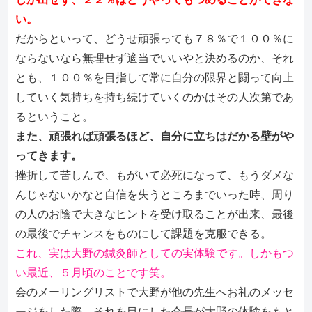
い。
だからといって、どうせ頑張っても７８％で１００％に
ならないなら無理せず適当でいいやと決めるのか、それ
とも、１００％を目指して常に自分の限界と闘って向上
していく気持ちを持ち続けていくのかはその人次第であ
るということ。
また、頑張れば頑張るほど、自分に立ちはだかる壁がや
ってきます。
挫折して苦しんで、もがいて必死になって、もうダメな
んじゃないかなと自信を失うところまでいった時、周り
の人のお陰で大きなヒントを受け取ることが出来、最後
の最後でチャンスをものにして課題を克服できる。
これ、実は大野の鍼灸師としての実体験です。しかもつ
い最近、５月頃のことです笑。
会のメーリングリストで大野が他の先生へお礼のメッセ
ージをした際、それを目にした会長が大野の体験をもと