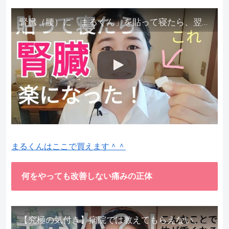
腎臓（腰）に「まるくん」を貼って寝たら、翌朝めちゃ楽でびっくりしました。腎臓叩いても痛くない！【お客様の声を試してみた】
まるくんはここで買えます＾＾
何をやっても改善しない痛みの正体
【究極の気付き】病院では教えてもらえない、その長年悩んできた痛み、症状、どうして治らないのか？痛みの正体、実際に今すぐ試して知ってほしい。