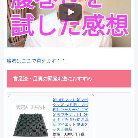
腹巻はここで買えます＾＾
官足法・足裏の腎臓刺激におすすめ
足つぼ マット 足ツボ
グッズ つぼ押し ツボ
押し マッサージ 【官
足法 プチマット】 冷
え むくみ 血行促進 温
活 ダイエット 健康グ
ッズ 正規品
価格：3,800円（税