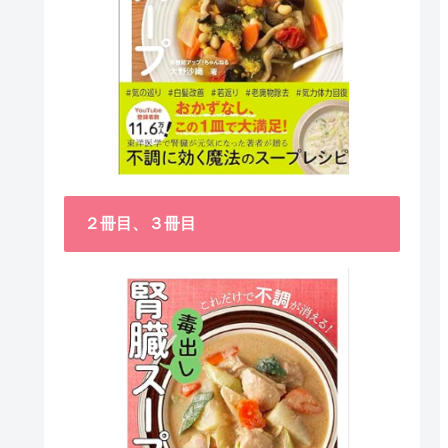
２冊目、３冊目